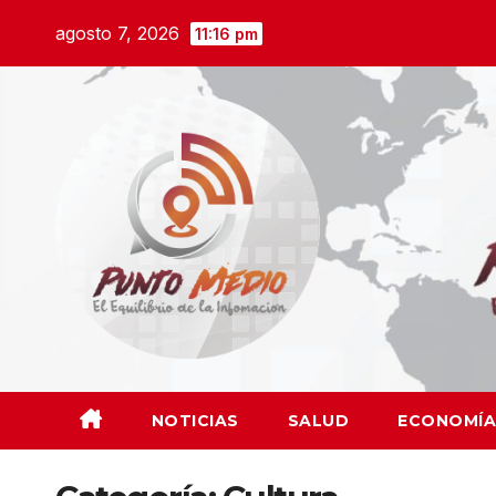
Saltar
agosto 7, 2026
11:16 pm
al
contenido
NOTICIAS
SALUD
ECONOMÍA