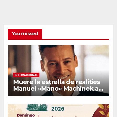
You missed
INTERNACIONAL
Muere la estrella de realities
Manuel «Mano» Machinek a
los 37 años