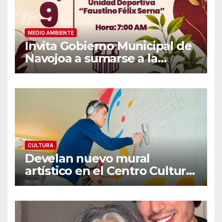
MEDIO AMBIENTE
Invita Gobierno Municipal de
Navojoa a sumarse a la
Jornada Nacional de
Reforestación 2026
CULTURA
Develan nuevo mural
artístico en el Centro Cultural
«Dr. Héctor Chávez Fontes»