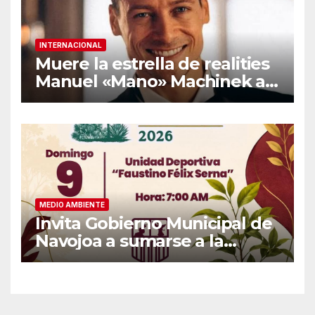
INTERNACIONAL
Muere la estrella de realities
Manuel «Mano» Machinek a
los 37 años
MEDIO AMBIENTE
Invita Gobierno Municipal de
Navojoa a sumarse a la
Jornada Nacional de
Reforestación 2026