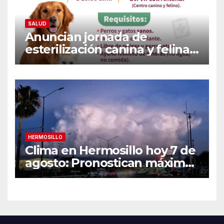
SALUD
Anuncian jornada de
esterilización canina y felina
en Guaymas este 7 de
agosto: Conoce los requisitos
y sede
HERMOSILLO
Clima en Hermosillo hoy 7 de
agosto: Pronostican máxima
de 42°C, sensación térmica
de 44°C y 70% de
probabilidad de lluvia