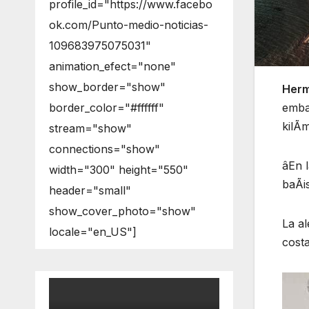
profile_id="https://www.facebo
ok.com/Punto-medio-noticias-
109683975075031"
animation_efect="none"
show_border="show"
Herm
embar
border_color="#ffffff"
kilÃm
stream="show"
connections="show"
âEn l
width="300" height="550"
baÃis
header="small"
show_cover_photo="show"
La al
locale="en_US"]
costa