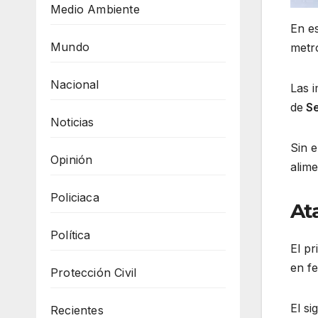
Medio Ambiente
En e
Mundo
metro
Nacional
Las 
de
Se
Noticias
Sin e
Opinión
alim
Policiaca
At
Política
El pr
en f
Protección Civil
El s
Recientes