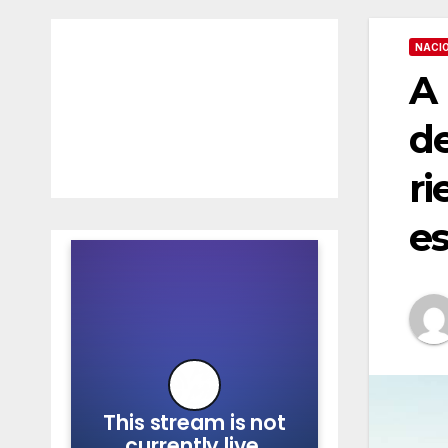
NACI
A 
de
ri
es