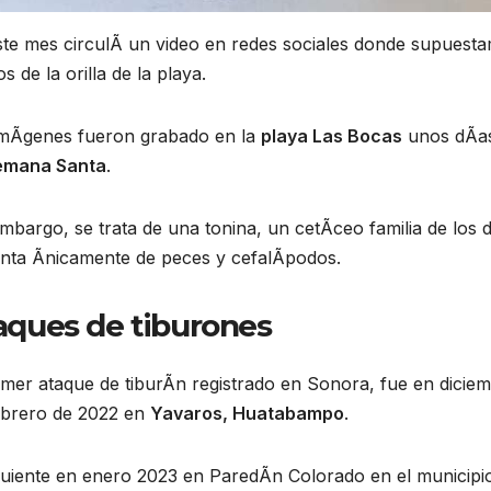
ste mes circulÃ un video en redes sociales donde supuest
s de la orilla de la playa.
imÃgenes fueron grabado en la
playa Las Bocas
unos dÃas 
mana Santa
.
mbargo, se trata de una tonina, un cetÃceo familia de los d
enta Ãnicamente de peces y cefalÃpodos.
aques de tiburones
imer ataque de tiburÃn registrado en Sonora, fue en dicie
ebrero de 2022 en
Yavaros, Huatabampo
.
iguiente en enero 2023 en ParedÃn Colorado en el municipi