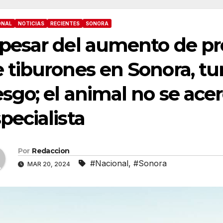
ONAL
NOTICIAS
RECIENTES
SONORA
pesar del aumento de pr
 tiburones en Sonora, tur
esgo; el animal no se acer
pecialista
Por
Redaccion
#Nacional
,
#Sonora
MAR 20, 2024