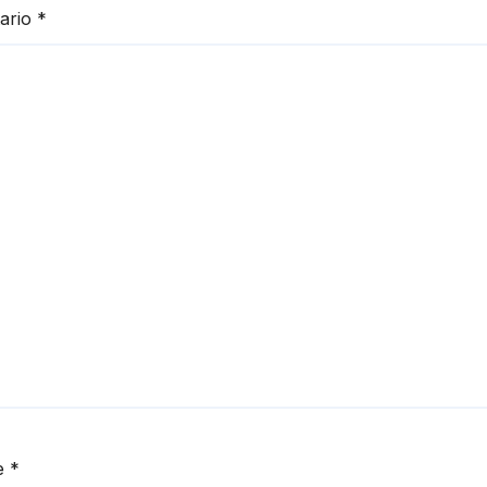
ario
*
e
*