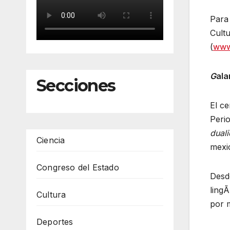
Para 
Cultu
(
www.
G
ala
Secciones
El ce
Peri
duali
Ciencia
mexic
Congreso del Estado
Desde
lingÃ
Cultura
por m
Deportes