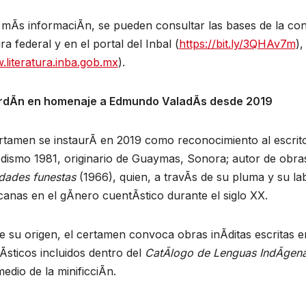
mÃs informaciÃn, se pueden consultar las bases de la con
ra federal y en el portal del Inbal (
https://bit.ly/3QHAv7m
),
literatura.inba.gob.mx
).
rdÃn en homenaje a Edmundo ValadÃs desde 2019
rtamen se instaurÃ en 2019 como reconocimiento al escrito
odismo 1981, originario de Guaymas, Sonora; autor de ob
dades funestas
(1966), quien, a travÃs de su pluma y su la
anas en el gÃnero cuentÃstico durante el siglo XX.
 su origen, el certamen convoca obras inÃditas escritas e
Ãsticos incluidos dentro del
CatÃlogo de Lenguas IndÃgena
edio de la minificciÃn.