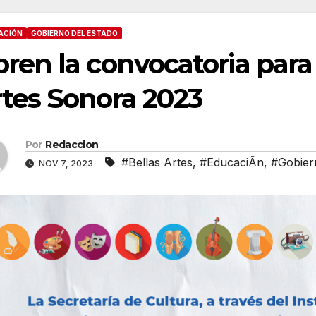
ACIÓN
GOBIERNO DEL ESTADO
ren la convocatoria para
tes Sonora 2023
Por
Redaccion
#Bellas Artes
,
#EducaciÃn
,
#Gobier
NOV 7, 2023