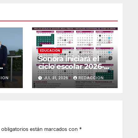
EDUCACIÓN
Sonora iniciará el
ciclo escolar 2026-
2027 el 31 de
CION
JUL 31, 2026
REDACCION
lle y
agosto; contempla
as
185 días de clases
nder
obligatorios están marcados con
*