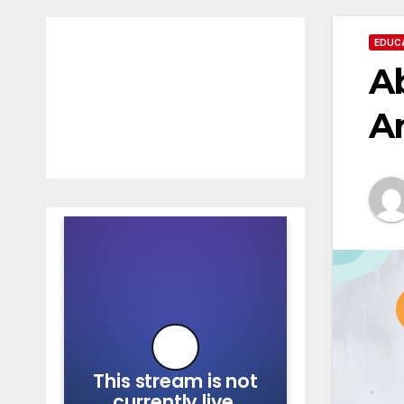
EDUC
Ab
Ar