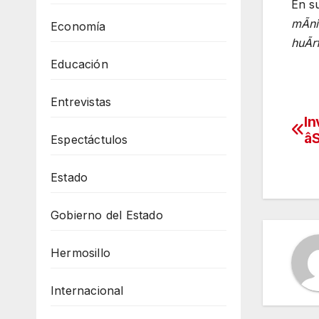
En su
mÃn
Economía
huÃr
Educación
Entrevistas
In
Na
âS
Espectáctulos
de
Estado
en
Gobierno del Estado
Hermosillo
Internacional