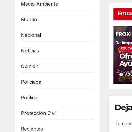
Medio Ambiente
Entra
Mundo
Nacional
EDUCA
Noticias
Ofr
Ayu
Opinión
Gua
AGO
pre
Policiaca
em
Política
Deja
Protección Civil
Tu dire
Recientes