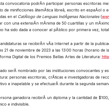
ta convocatoria podrÃn participar personas escritoras mex
to de minificciones âtemÃtica libreâ, escrito en espaÃol o 
idas en el
CatÃlogo de Lenguas IndÃgenas Nacionales
(
www.
ar con una extensiÃn mÃnima de 50 cuartillas y un mÃximo 
o ha sido dada a conocer al pÃblico por primera vez, tota
andidaturas se recibirÃn vÃa Internet a partir de la public
s 21 de noviembre de 2023 a las 13:00 horas (horario de l
forma Digital de los Premios Bellas Artes de Literatura:
htt
rado serÃ nombrado por las instituciones convocantes y est
atura: personas escritoras, crÃticas e investigadoras de reco
itivo e inapelable y se efectuarÃ durante la segunda seman
rsona ganadora recibirÃ un diploma y la cantidad de $100,
ico e indivisible.