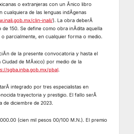
icanas o extranjeras con un Ãnico libro
en cualquiera de las lenguas indÃgenas
inali.gob.mx/clin-inali/
). La obra deberÃ
de 150. Se define como obra inÃdita aquella
l o parcialmente, en cualquier forma o medio.
aciÃn de la presente convocatoria y hasta el
a Ciudad de MÃxico) por medio de la
ps://sgba.inba.gob.mx/pbal
.
arÃ integrado por tres especialistas en
nocida trayectoria y prestigio. El fallo serÃ
a de diciembre de 2023.
000.00 (cien mil pesos 00/100 M.N.). El premio