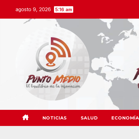
Saltar
agosto 9, 2026
5:16 am
al
contenido
NOTICIAS
SALUD
ECONOMÍA