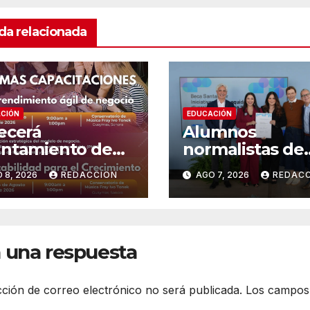
da relacionada
CIÓN
EDUCACIÓN
ecerá
Alumnos
ntamiento de
normalistas de
ymas cursos
Navojoa
 8, 2026
REDACCION
AGO 7, 2026
REDAC
senciales para
aprenderán Brai
prendedores
Lengua de Señ
tras ganar beca
nacional Santa
 una respuesta
cción de correo electrónico no será publicada.
Los campos 