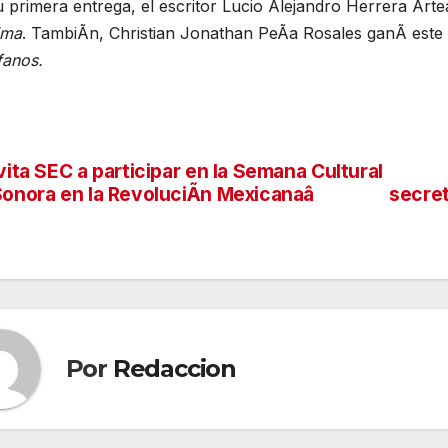
 primera entrega, el escritor Lucio Alejandro Herrera Art
ima
. TambiÃn, Christian Jonathan PeÃa Rosales ganÃ este
fanos.
vita SEC a participar en la Semana Cultural
vegación
onora en la RevoluciÃn Mexicanaâ
secret
tradas
Por
Redaccion