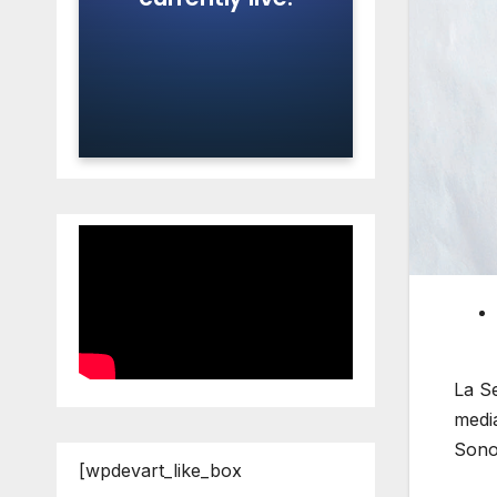
La Se
media
Sono
[wpdevart_like_box