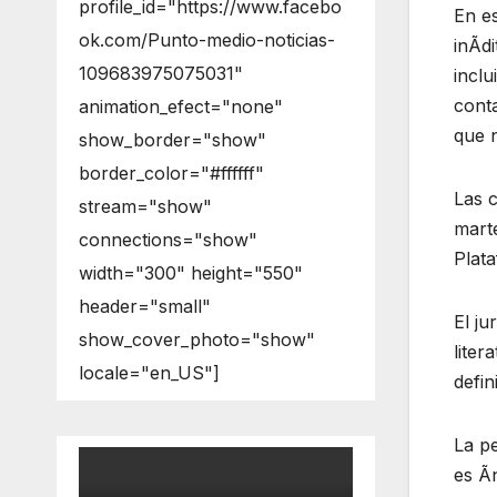
profile_id="https://www.facebo
En es
ok.com/Punto-medio-noticias-
inÃdi
109683975075031"
inclu
cont
animation_efect="none"
que n
show_border="show"
border_color="#ffffff"
Las c
stream="show"
marte
connections="show"
Plata
width="300" height="550"
header="small"
El ju
show_cover_photo="show"
liter
locale="en_US"]
defin
La pe
es Ãn