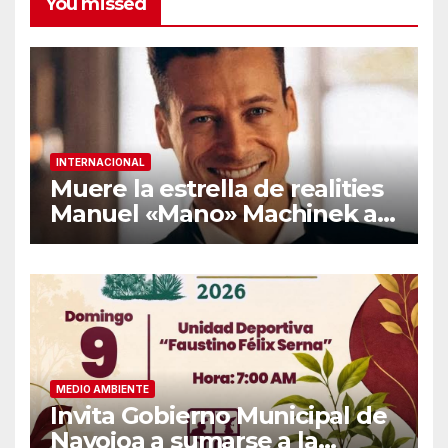
You missed
INTERNACIONAL
Muere la estrella de realities
Manuel «Mano» Machinek a
los 37 años
MEDIO AMBIENTE
Invita Gobierno Municipal de
Navojoa a sumarse a la