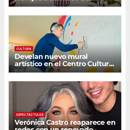
Jornada Nacional de
Reforestación 2026
CULTURA
Develan nuevo mural
artístico en el Centro Cultural
«Dr. Héctor Chávez Fontes»
ESPECTÁCTULOS
Verónica Castro reaparece en
redes con un renovado