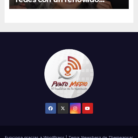
cambio de look
Funciona gracias a WordPress
|
Tema:
Newsberg
de
Themeansar