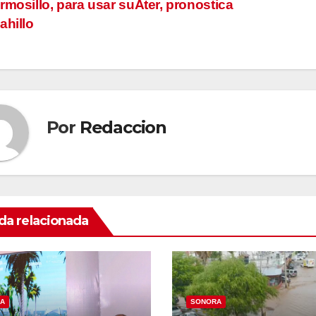
rmosillo, para usar suÃter, pronostica
ahillo
tradas
Por
Redaccion
da relacionada
A
SONORA