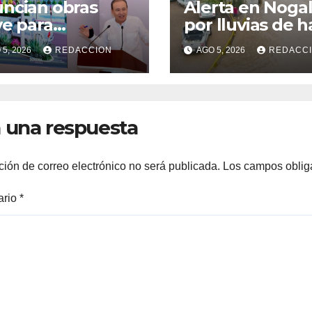
ncian obras
Alerta en Noga
ve para
por lluvias de h
ymas: Más de
90%: Identifican
5, 2026
REDACCION
AGO 5, 2026
REDACC
00 viviendas,
vialidades con a
ernización del
riesgo de arroy
ecón y nuevo
inundaciones
pital del IMSS
 una respuesta
ción de correo electrónico no será publicada.
Los campos oblig
ario
*