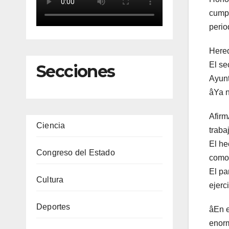
cumpl
perio
Here
El se
Secciones
Ayunt
âYa n
Afirm
Ciencia
traba
El he
Congreso del Estado
como 
El pa
Cultura
ejerc
Deportes
âEn e
enorm