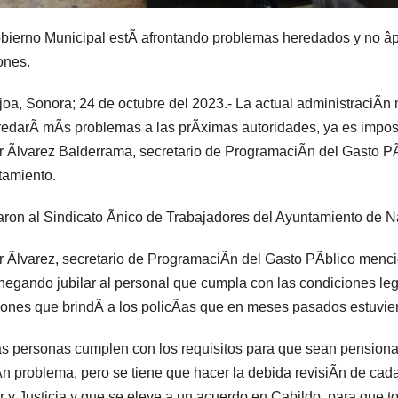
bierno Municipal estÃ afrontando problemas heredados y no âpa
ones.
oa, Sonora; 24 de octubre del 2023.- La actual administraciÃn
redarÃ mÃs problemas a las prÃximas autoridades, ya es impost
 Ãlvarez Balderrama, secretario de ProgramaciÃn del Gasto PÃb
amiento.
ron al Sindicato Ãnico de Trabajadores del Ayuntamiento de Na
 Ãlvarez, secretario de ProgramaciÃn del Gasto PÃblico menci
negando jubilar al personal que cumpla con las condiciones le
ones que brindÃ a los policÃas que en meses pasados estuvier
as personas cumplen con los requisitos para que sean pension
n problema, pero se tiene que hacer la debida revisiÃn de ca
 y Justicia y que se eleve a un acuerdo en Cabildo, para que 