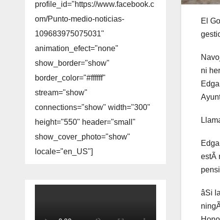
profile_id="https://www.facebook.c
om/Punto-medio-noticias-
El Go
109683975075031"
gesti
animation_efect="none"
Navoj
show_border="show"
ni he
border_color="#ffffff"
Edgar
stream="show"
Ayunt
connections="show" width="300"
Llama
height="550" header="small"
show_cover_photo="show"
Edgar
locale="en_US"]
estÃ 
pensi
âSi l
ningÃ
Honor