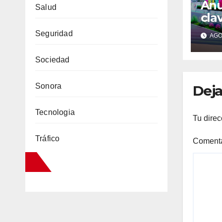
Anu
Salud
cla
Gua
Seguridad
AGO 
1,5
mod
Sociedad
mal
hos
Sonora
Deja
Tecnologia
Tu direc
Tráfico
Coment