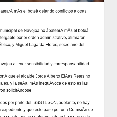
tearÃ mÃs el boteâ dejando conflictos a otras
 municipal de Navojoa no âpatearÃ mÃs el boteâ,
ergable poner orden administrativo, afirmaron
lico, y Miguel Lagarda Flores, secretario del
vojoa a tener sensibilidad y corresponsabilidad.
onÃ que el alcalde Jorge Alberto ElÃas Retes no
gales, y la seÃal mÃs inequÃvoca de esto es las
on solicitÃndose
ados por parte del ISSSTESON, adelante, no hay
da expediente y que esto pase por una ComisiÃn de
todo sea de hecho conforme a derecho y que se le