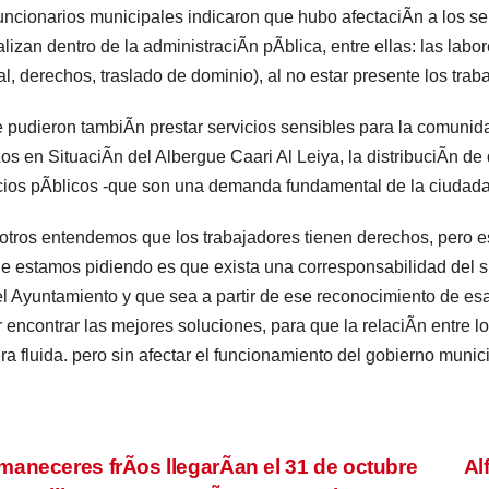
uncionarios municipales indicaron que hubo afectaciÃn a los se
alizan dentro de la administraciÃn pÃblica, entre ellas: las lab
al, derechos, traslado de dominio), al no estar presente los tra
 pudieron tambiÃn prestar servicios sensibles para la comunid
os en SituaciÃn del Albergue Caari Al Leiya, la distribuciÃn de
cios pÃblicos -que son una demanda fundamental de la ciudada
tros entendemos que los trabajadores tienen derechos, pero est
e estamos pidiendo es que exista una corresponsabilidad del si
el Ayuntamiento y que sea a partir de ese reconocimiento de es
 encontrar las mejores soluciones, para que la relaciÃn entre l
a fluida. pero sin afectar el funcionamiento del gobierno muni
vegación
aneceres frÃos llegarÃan el 31 de octubre
Al