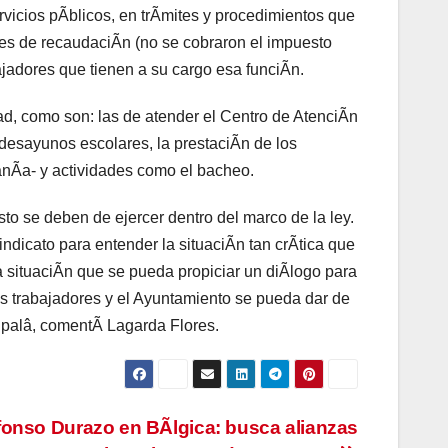
rvicios pÃblicos, en trÃmites y procedimientos que
ores de recaudaciÃn (no se cobraron el impuesto
bajadores que tienen a su cargo esa funciÃn.
ad, como son: las de atender el Centro de AtenciÃn
 desayunos escolares, la prestaciÃn de los
nÃa- y actividades como el bacheo.
o se deben de ejercer dentro del marco de la ley.
ndicato para entender la situaciÃn tan crÃtica que
a situaciÃn que se pueda propiciar un diÃlogo para
os trabajadores y el Ayuntamiento se pueda dar de
cipalâ, comentÃ Lagarda Flores.
fonso Durazo en BÃlgica: busca alianzas