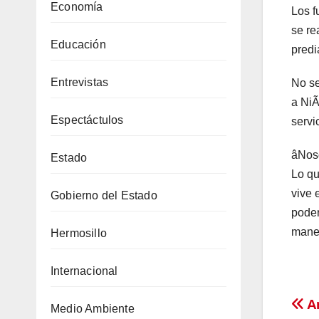
Economía
Los f
se re
Educación
predi
Entrevistas
No se
a NiÃ
Espectáctulos
servi
âNoso
Estado
Lo qu
vive 
Gobierno del Estado
poder
maner
Hermosillo
Internacional
Na
Am
Medio Ambiente