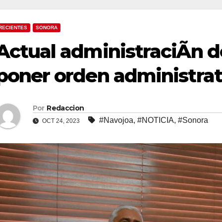
RECIENTES
SONORA
Actual administraciÃn d
poner orden administrat
Por
Redaccion
#Navojoa
,
#NOTICIA
,
#Sonora
OCT 24, 2023