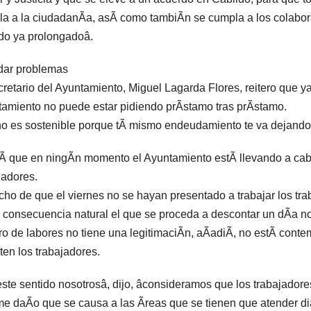
a a la ciudadanÃa, asÃ como tambiÃn se cumpla a los colabor
do ya prolongadoâ.
dar problemas
cretario del Ayuntamiento, Miguel Lagarda Flores, reitero que 
amiento no puede estar pidiendo prÃstamo tras prÃstamo.
o es sostenible porque tÃ mismo endeudamiento te va dejando
Ã que en ningÃn momento el Ayuntamiento estÃ llevando a cabo
jadores.
cho de que el viernes no se hayan presentado a trabajar los trab
consecuencia natural el que se proceda a descontar un dÃa no
ro de labores no tiene una legitimaciÃn, aÃadiÃ, no estÃ cont
iten los trabajadores.
ste sentido nosotrosâ, dijo, âconsideramos que los trabajador
e daÃo que se causa a las Ãreas que se tienen que atender di