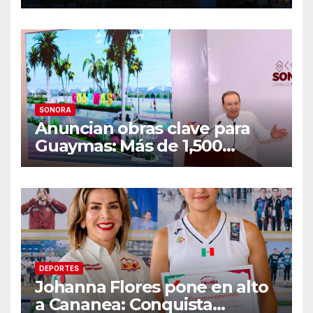
semana lluviosa y
temperaturas de hasta 34°C
SONORA
Anuncian obras clave para
Guaymas: Más de 1,500
viviendas, modernización del
malecón y nuevo hospital del
IMSS
DEPORTES
Johanna Flores pone en alto
a Cananea: Conquista