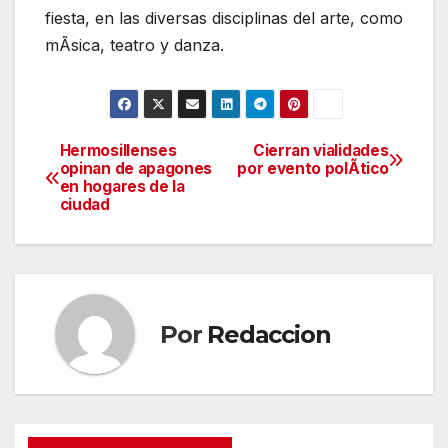
fiesta, en las diversas disciplinas del arte, como
mÃsica, teatro y danza.
Hermosillenses
Cierran vialidades
Navegación
opinan de apagones
por evento polÃtico
en hogares de la
de
ciudad
entradas
Por
Redaccion