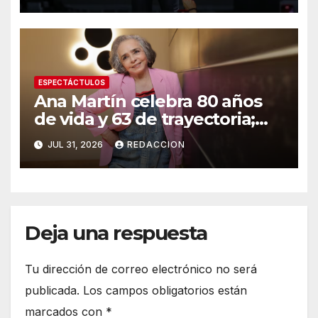
ESPECTÁCTULOS
Ana Martín celebra 80 años
de vida y 63 de trayectoria;
anuncia transición a nuevos
JUL 31, 2026
REDACCION
personajes
Deja una respuesta
Tu dirección de correo electrónico no será
publicada.
Los campos obligatorios están
marcados con
*