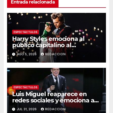
Entrada relacionada
ESPECTÁCTULOS
Harry Styles emociona al
público capitalino al
interpretar “Cielito Lindo” en
AGO 5, 2026
REDACCION
su tercer concierto en la
CDMX
ESPECTÁCTULOS
Luis Miguel reaparece en
redes sociales y emociona a
sus seguidores tras rumores
JUL 31, 2026
REDACCION
de salud