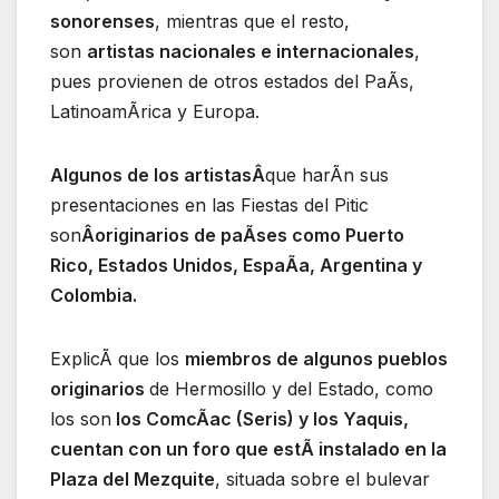
sonorenses
, mientras que el resto,
son
artistas nacionales e internacionales
,
pues provienen de otros estados del PaÃs,
LatinoamÃrica y Europa.
Algunos de los artistasÂ
que harÃn sus
presentaciones en las Fiestas del Pitic
son
Âoriginarios de paÃses como Puerto
Rico, Estados Unidos, EspaÃa, Argentina y
Colombia.
ExplicÃ que los
miembros de algunos pueblos
originarios
de Hermosillo y del Estado, como
los son
los ComcÃac (Seris) y los Yaquis,
cuentan con un foro que estÃ instalado en la
Plaza del Mezquite
, situada sobre el bulevar