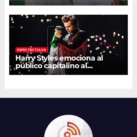
medalla de plata con la
Selección Mexicana Sub-20
en los Juegos
Centroamericanos
ESPECTÁCTULOS
Harry Styles emociona al
público capitalino al
interpretar “Cielito Lindo” en
su tercer concierto en la
CDMX