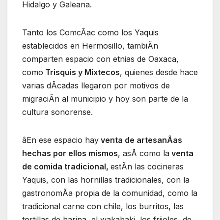
Hidalgo y Galeana.
Tanto los ComcÃac como los Yaquis
establecidos en Hermosillo, tambiÃn
comparten espacio con etnias de Oaxaca,
como
Trisquis y Mixtecos
, quienes desde hace
varias dÃcadas llegaron por motivos de
migraciÃn al municipio y hoy son parte de la
cultura sonorense.
âEn ese espacio hay
venta de artesanÃas
hechas por ellos mismos
, asÃ como la
venta
de comida tradicional,
estÃn las cocineras
Yaquis, con las hornillas tradicionales, con la
gastronomÃa propia de la comunidad, como la
tradicional carne con chile, los burritos, las
tortillas de harina, el wakabaki, los frijoles, de