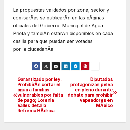
La propuestas validados por zona, sector y
comisarÃas se publicarÃn en las pÃginas
oficiales del Gobierno Municipal de Agua
Prieta y tambiÃn estarÃn disponibles en cada
casilla para que puedan ser votadas
por la ciudadanÃa.
Garantizado por ley:
Diputados
Navegación
ProhibirÃn cortar el
protagonizan pelea
agua a familias
en pleno durante
de
vulnerables por falta
debate para prohibir
de pago; Lorenia
vapeadores en
entradas
Valles detalla
MÃxico
Reforma HÃdrica