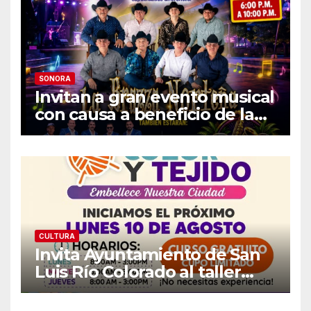
SONORA
Invitan a gran evento musical
con causa a beneficio de la
Fundación «Ayúdanos a
Ayudar HMO»
CULTURA
Invita Ayuntamiento de San
Luis Río Colorado al taller
gratuito «Arte, Color y Tejido»