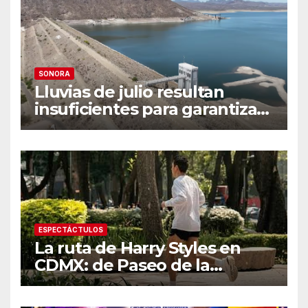
SONORA
Lluvias de julio resultan
insuficientes para garantizar
el ciclo agrícola en el Valle
del Yaqui
ESPECTÁCTULOS
La ruta de Harry Styles en
CDMX: de Paseo de la
Reforma a los tacos en la
Roma