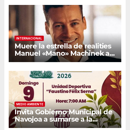
INTERNACIONAL
Muere la estrella de realities
Manuel «Mano» Machinek a
los 37 años
MEDIO AMBIENTE
Invita Gobierno Municipal de
Navojoa a sumarse a la
Jornada Nacional de