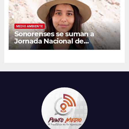
MEDIO AMBIENTE
Sonorenses se suman a
Jornada Nacional de
Reforestación en Cerro de la
Cementera y reconocen
impulso de Sheinbaum y
Durazo