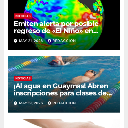
NOTICIAS
Emiten alerta por posible
regreso de «El Niño» en
verano; descartan confirmar
MAY 21, 2026
REDACCION
un fenómeno extremo
NOTICIAS
¡Al agua en Guaymas! Abren
inscripciones para clases de
natación en la Alberca
MAY 19, 2026
REDACCION
Municipal