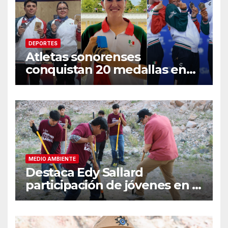
DEPORTES
Atletas sonorenses
conquistan 20 medallas en
Centroamericanos
MEDIO AMBIENTE
Destaca Edy Sallard
participación de jóvenes en la
Jornada Nacional de
Reforestación