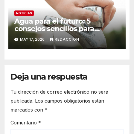
NOTICIAS
Agua para el futuro: 5
consejos sencillos para
ahorrar agua en el hogar
MAY 17, 2026
REDACCION
Deja una respuesta
Tu dirección de correo electrónico no será
publicada.
Los campos obligatorios están
marcados con
*
Comentario
*