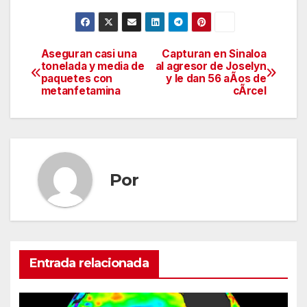
Aseguran casi una
Capturan en Sinaloa
Navegación
tonelada y media de
al agresor de Joselyn
paquetes con
y le dan 56 aÃos de
de
metanfetamina
cÃrcel
entradas
Por
Entrada relacionada