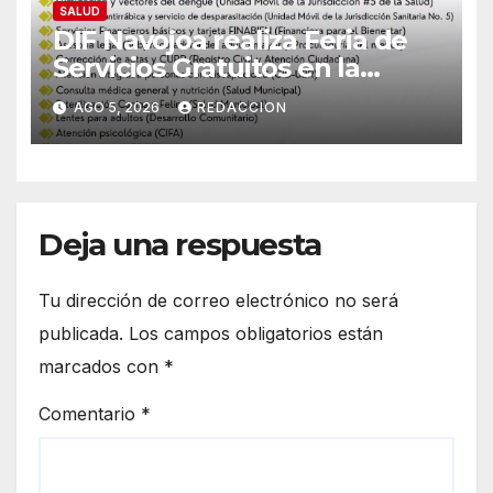
SALUD
DIF Navojoa realiza Feria de
Servicios Gratuitos en la
colonia Ampliación Beltrones:
AGO 5, 2026
REDACCION
Conoce el horario y atención
médica
Deja una respuesta
Tu dirección de correo electrónico no será
publicada.
Los campos obligatorios están
marcados con
*
Comentario
*