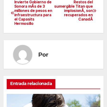
Invierte Gobierno de
Restos del
Navegación
Sonora mÃs de 3
sumergible Titan que
millones de pesos en
implosionÃ, son
de
infraestructura para
recuperados en
el Capasits
CanadÃ
entradas
Hermosillo
Por
Entrada relacionada