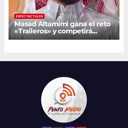
ESPECTÁCTULOS
Masad Altamimi gana el reto
«Traileros» y competirá
contra Moisés Peñaloza por
el robo de la salvación en La
Casa de los Famosos