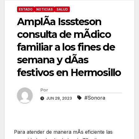
ESTADO
NOTICIAS
SALUD
AmplÃa Isssteson
consulta de mÃdico
familiar a los fines de
semana y dÃas
festivos en Hermosillo
Por
#Sonora
JUN 28, 2023
Para atender de manera mÃs eficiente las