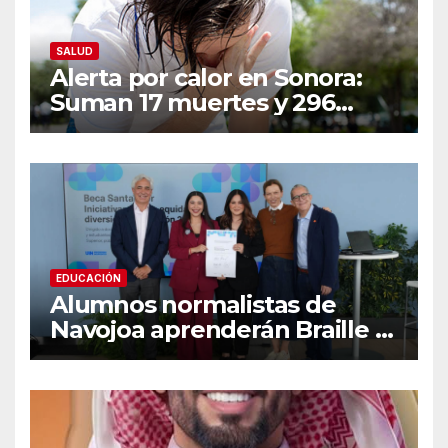
SALUD
Alerta por calor en Sonora:
Suman 17 muertes y 296
casos; estas son las
recomendaciones clave y
señales de alarma
EDUCACIÓN
Alumnos normalistas de
Navojoa aprenderán Braille y
Lengua de Señas tras ganar
beca nacional Santander