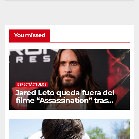
You missed
ESPECTÁCTULOS
Jared Leto queda fuera del
filme “Assassination” tras
resurgir denuncias de
conducta sexual inapropiada