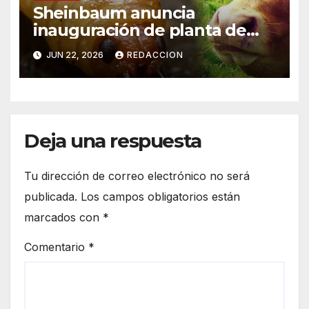
Sheinbaum anuncia
inauguración de planta de
mosca para combatir gusano
JUN 22, 2026
REDACCION
barrenador el viernes;
ganaderos “le dieron la
vuelta” al cierre de frontera
Deja una respuesta
Tu dirección de correo electrónico no será
publicada.
Los campos obligatorios están
marcados con
*
Comentario
*