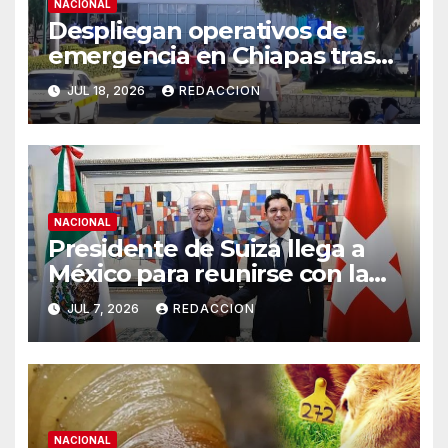
NACIONAL
Despliegan operativos de
emergencia en Chiapas tras
sismos de magnitud 7.4 y 5.8
JUL 18, 2026
REDACCION
NACIONAL
Presidente de Suiza llega a
México para reunirse con la
presidenta Claudia
JUL 7, 2026
REDACCION
Sheinbaum
NACIONAL