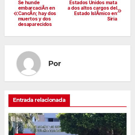
Se hunde
Estados Unidos mata
Navegación
embarcaciÃn en
a dos altos cargos del
CancÃn; hay dos
Estado IslÃmico en
de
muertos y dos
Siria
desaparecidos
entradas
Por
Entrada relacionada