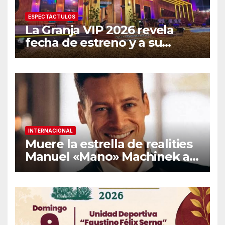
ESPECTÁCTULOS
La Granja VIP 2026 revela
fecha de estreno y a su
primer famoso confirmado
INTERNACIONAL
Muere la estrella de realities
Manuel «Mano» Machinek a
los 37 años