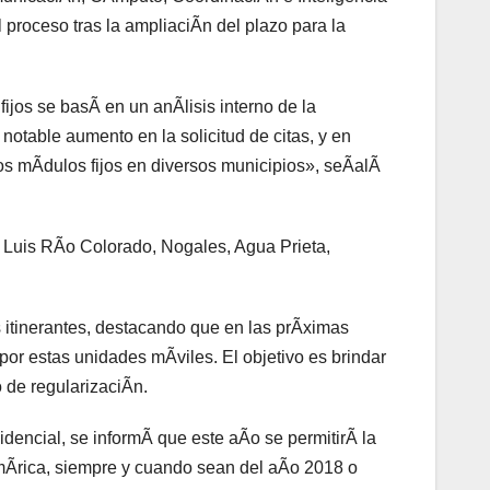
 proceso tras la ampliaciÃn del plazo para la
ijos se basÃ en un anÃlisis interno de la
otable aumento en la solicitud de citas, y en
ros mÃdulos fijos en diversos municipios», seÃalÃ
an Luis RÃo Colorado, Nogales, Agua Prieta,
tinerantes, destacando que en las prÃximas
por estas unidades mÃviles. El objetivo es brindar
 de regularizaciÃn.
idencial, se informÃ que este aÃo se permitirÃ la
mÃrica, siempre y cuando sean del aÃo 2018 o