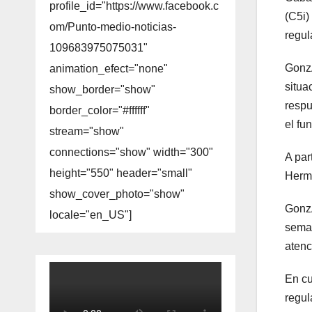
profile_id="https://www.facebook.c
(C5i)
om/Punto-medio-noticias-
regul
109683975075031"
GonzÃ
animation_efect="none"
situa
show_border="show"
respu
border_color="#ffffff"
el fun
stream="show"
connections="show" width="300"
A par
height="550" header="small"
Herm
show_cover_photo="show"
GonzÃ
locale="en_US"]
seman
atenc
En cu
regul