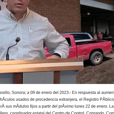
sillo, Sonora; a 09 de enero del 2023.- En respuesta al aument
hÃculos usados de procedencia extranjera, el Registro PÃblic
irÃ sus mÃdulos fijos a partir del prÃximo lunes 22 de enero
lero, coordinador estatal del Centro de Control, Comando, Co