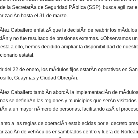
 de la SecretarÃa de Seguridad PÃblica (SSP), busca agilizar el
arizaciÃn hasta el 31 de marzo.
lez Caballero enfatizÃ que la decisiÃn de reabrir los mÃdulos f
ciÃn y no fue resultado de presiones externas. «Observamos un n
esta a ello, hemos decidido ampliar la disponibilidad de nuest
cionario estatal.
tir del 22 de enero, los mÃdulos fijos estarÃn operativos en S
osillo, Guaymas y Ciudad ObregÃn.
lez Caballero tambiÃn abordÃ la implementaciÃn de mÃdulos i
as se definirÃn las regiones y municipios que serÃn visitados 
iÃn a un mayor nÃmero de personas, facilitando asÃ el proceso
anto a las reglas de operaciÃn establecidas por el decreto pres
arizaciÃn de vehÃculos ensamblados dentro y fuera de Nortea