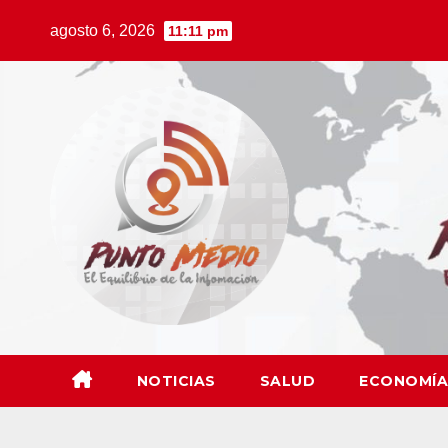
Saltar
agosto 6, 2026
11:11 pm
al
contenido
NOTICIAS
SALUD
ECONOMÍA