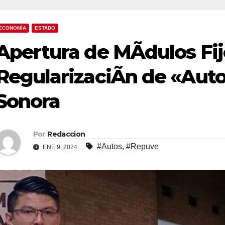
ECONOMÍA
ESTADO
Apertura de MÃdulos Fij
RegularizaciÃn de «Auto
Sonora
Por
Redaccion
#Autos
,
#Repuve
ENE 9, 2024