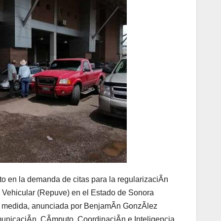
o en la demanda de citas para la regularizaciÃn
o Vehicular (Repuve) en el Estado de Sonora
. La medida, anunciada por BenjamÃn GonzÃlez
municaciÃn, CÃmputo, CoordinaciÃn e Inteligencia