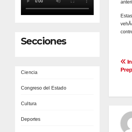
anter
Estas
vehÃc
contr
Secciones
Na
In
Prep
Ciencia
de
en
Congreso del Estado
Cultura
Deportes