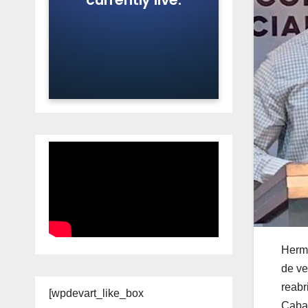
Hermo
de ve
reabr
[wpdevart_like_box
Cabal