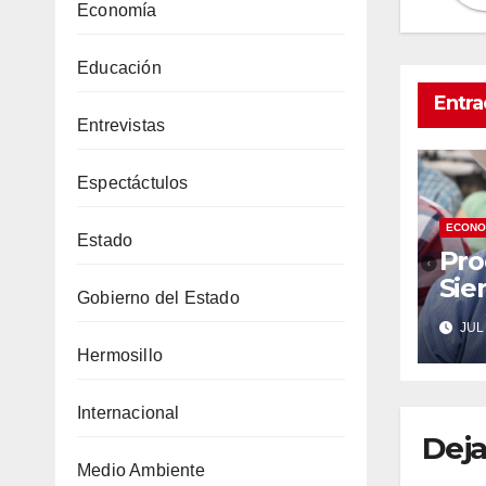
Economía
Educación
Entra
Entrevistas
Espectáctulos
ECONO
Estado
Pro
Sie
Gobierno del Estado
Gob
JUL 
por
Hermosillo
Sub
de
Internacional
Deja
Medio Ambiente