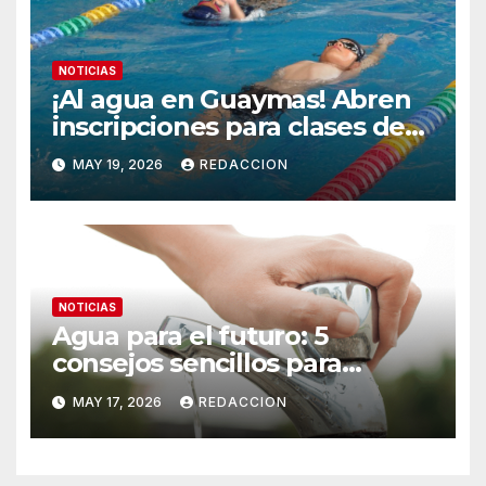
NOTICIAS
¡Al agua en Guaymas! Abren
inscripciones para clases de
natación en la Alberca
MAY 19, 2026
REDACCION
Municipal
NOTICIAS
Agua para el futuro: 5
consejos sencillos para
ahorrar agua en el hogar
MAY 17, 2026
REDACCION