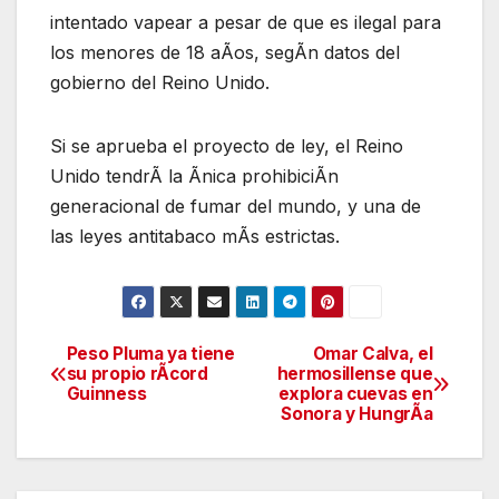
intentado vapear a pesar de que es ilegal para
los menores de 18 aÃos, segÃn datos del
gobierno del Reino Unido.
Si se aprueba el proyecto de ley, el Reino
Unido tendrÃ la Ãnica prohibiciÃn
generacional de fumar del mundo, y una de
las leyes antitabaco mÃs estrictas.
Peso Pluma ya tiene
Omar Calva, el
Navegación
su propio rÃcord
hermosillense que
Guinness
explora cuevas en
de
Sonora y HungrÃa
entradas