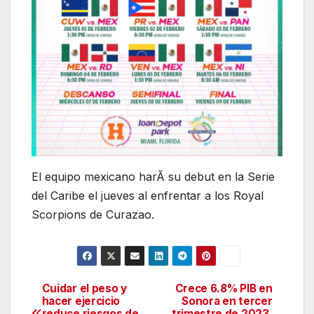
El equipo mexicano harÃ su debut en la Serie
del Caribe el jueves al enfrentar a los Royal
Scorpions de Curazao.
Cuidar el peso y
Crece 6.8% PIB en
Navegación
hacer ejercicio
Sonora en tercer
reduce riesgos de
trimestre de 2023,