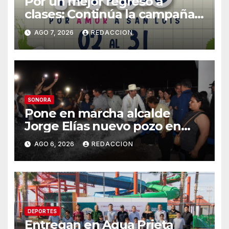
Por un mejor regreso a
clases: Continúa la campaña
de recolección de útiles
AGO 7, 2026
REDACCION
«Coloreando Futuros»
SONORA
Pone en marcha alcalde
Jorge Elías nuevo pozo en
Tierra Blanca, Tesia:
AGO 6, 2026
REDACCION
Suministrará 20 litros por
segundo de agua potable
DEPORTES
Entregan en Agua Prieta