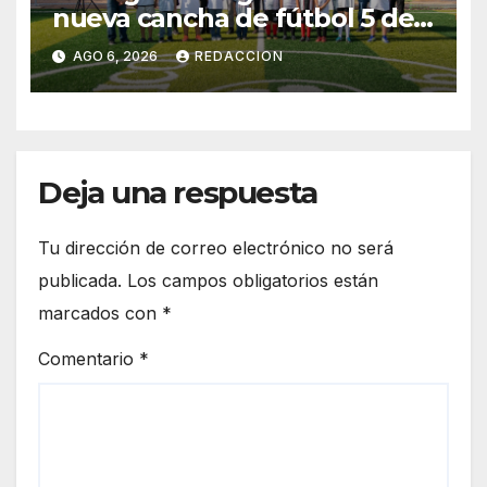
nueva cancha de fútbol 5 del
programa “Mundial Social
AGO 6, 2026
REDACCION
México 2026”
Deja una respuesta
Tu dirección de correo electrónico no será
publicada.
Los campos obligatorios están
marcados con
*
Comentario
*