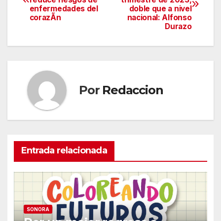
de
enfermedades del
doble que a nivel
corazÃn
nacional: Alfonso
entradas
Durazo
Por
Redaccion
Entrada relacionada
SONORA