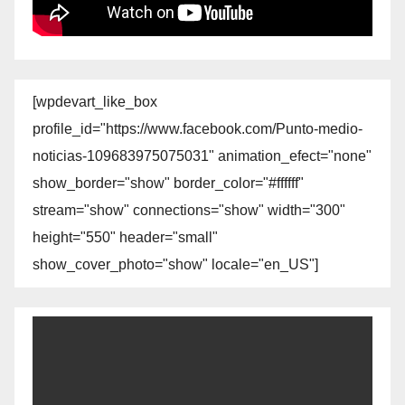
[wpdevart_like_box
profile_id="https://www.facebook.com/Punto-medio-
noticias-109683975075031" animation_efect="none"
show_border="show" border_color="#ffffff"
stream="show" connections="show" width="300"
height="550" header="small"
show_cover_photo="show" locale="en_US"]