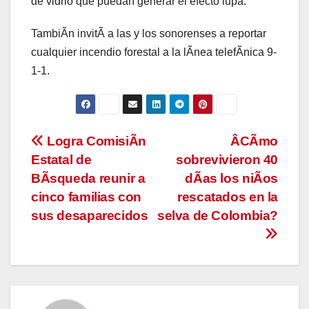
de vidrio que puedan generar el efecto lupa.
TambiÃn invitÃ a las y los sonorenses a reportar
cualquier incendio forestal a la lÃnea telefÃnica 9-
1-1.
Navegación
Logra ComisiÃn
ÂCÃmo
Estatal de
sobrevivieron 40
de
BÃsqueda reunir a
dÃas los niÃos
entradas
cinco familias con
rescatados en la
sus desaparecidos
selva de Colombia?