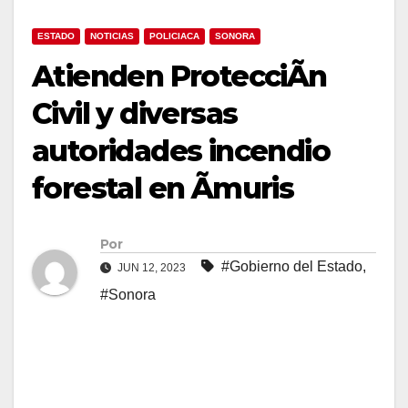
ESTADO
NOTICIAS
POLICIACA
SONORA
Atienden ProtecciÃn
Civil y diversas
autoridades incendio
forestal en Ãmuris
Por
#Gobierno del Estado
,
JUN 12, 2023
#Sonora