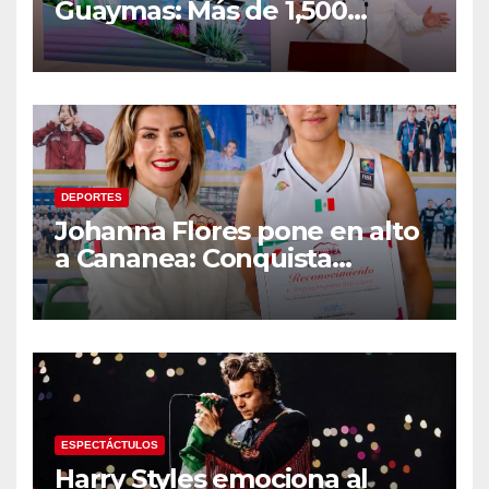
Guaymas: Más de 1,500
viviendas, modernización del
malecón y nuevo hospital del
IMSS
DEPORTES
Johanna Flores pone en alto
a Cananea: Conquista
medalla de plata con la
Selección Mexicana Sub-20
en los Juegos
Centroamericanos
ESPECTÁCTULOS
Harry Styles emociona al