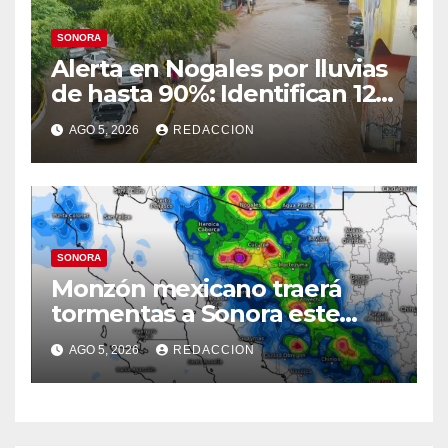
SONORA
Alerta en Nogales por lluvias
de hasta 90%: Identifican 12
vialidades con alto riesgo de
AGO 5, 2026
REDACCION
arroyos e inundaciones
SONORA
Monzón mexicano traerá
tormentas a Sonora este
miércoles: Prevén lluvias en
AGO 5, 2026
REDACCION
el Norte, la Sierra y
Hermosillo