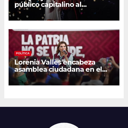
público capitalino al
interpretar “Cielito Lindo” en
su tercer concierto en la
CDMX
POLÍTICA
Lorenia Valles encabeza
asamblea ciudadana en el
Parque Laura Alicia Frías de
Hermosillo