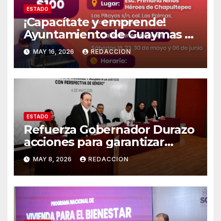
ESTADO
¡Capacítate y emprende!
Ayuntamiento de Guaymas e
ICATSON ofrecen cursos con
MAY 16, 2026
REDACCION
validez oficial por solo 100
pesos
ESTADO
Refuerza Gobernador Durazo
acciones para garantizar
justicia con perspectiva de
MAY 8, 2026
REDACCION
género en Sonora