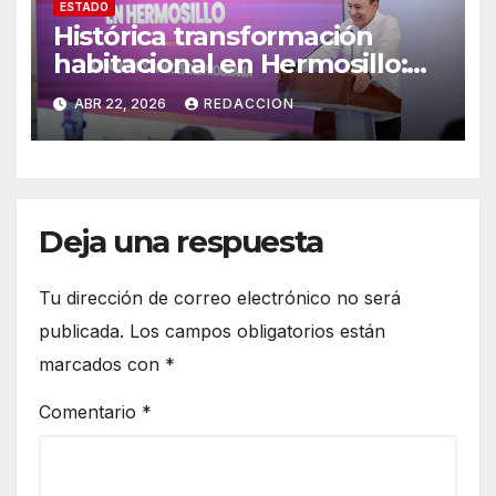
ESTADO
Histórica transformación
habitacional en Hermosillo:
Proyectan 20 mil viviendas
ABR 22, 2026
REDACCION
con suelo gratuito e
infraestructura
Deja una respuesta
Tu dirección de correo electrónico no será
publicada.
Los campos obligatorios están
marcados con
*
Comentario
*