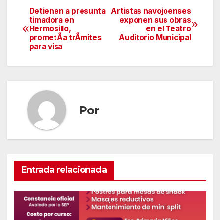
Detienen a presunta
Artistas navojoenses
Navegación
timadora en
exponen sus obras
Hermosillo,
en el Teatro
de
prometÃa trÃmites
Auditorio Municipal
para visa
entradas
Por
Entrada relacionada