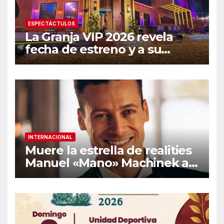
ESPECTÁCTULOS
La Granja VIP 2026 revela
fecha de estreno y a su
primer famoso confirmado
INTERNACIONAL
Muere la estrella de realities
Manuel «Mano» Machinek a
los 37 años