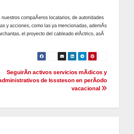
 nuestros compaÃeros locatarios, de autoridades
obras y acciones, como las ya mencionadas, ademÃs
archantas, el proyecto del cableado elÃctrico, asÃ
SeguirÃn activos servicios mÃdicos y
administrativos de Isssteson en perÃodo
vacacional