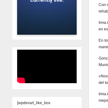
Con r
rehab
Irma 
en es
En to
manej
GonzÃ
Munic
«Noso
del t
Irma 
mejor
[wpdevart_like_box