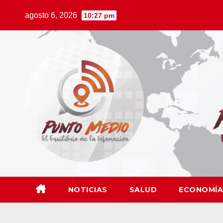
Saltar
agosto 6, 2026
10:27 pm
al
contenido
NOTICIAS
SALUD
ECONOMÍA