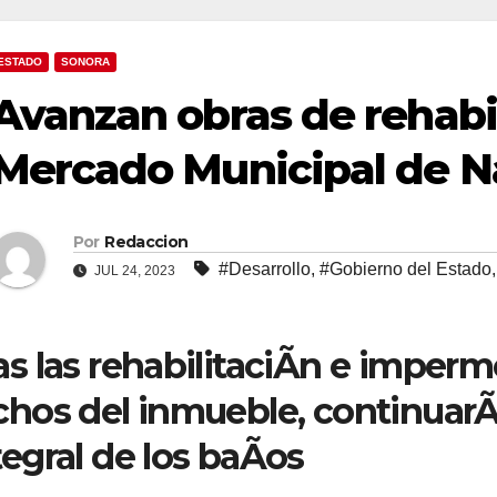
ESTADO
SONORA
Avanzan obras de rehabil
Mercado Municipal de N
Por
Redaccion
#Desarrollo
,
#Gobierno del Estado
JUL 24, 2023
as las rehabilitaciÃn e imperm
chos del inmueble, continuarÃ
tegral de los baÃos