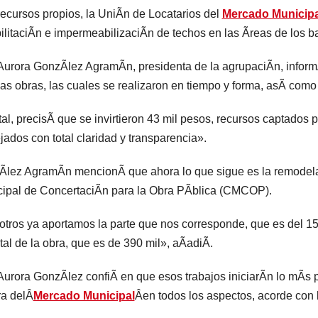
ecursos propios, la UniÃn de Locatarios del
Mercado Municipa
ilitaciÃn e impermeabilizaciÃn de techos en las Ãreas de los ba
Aurora GonzÃlez AgramÃn, presidenta de la agrupaciÃn, inform
as obras, las cuales se realizaron en tiempo y forma, asÃ como 
tal, precisÃ que se invirtieron 43 mil pesos, recursos captados p
ados con total claridad y transparencia».
lez AgramÃn mencionÃ que ahora lo que sigue es la remodelac
ipal de ConcertaciÃn para la Obra PÃblica (CMCOP).
tros ya aportamos la parte que nos corresponde, que es del 15 
otal de la obra, que es de 390 mil», aÃadiÃ.
Aurora GonzÃlez confiÃ en que esos trabajos iniciarÃn lo mÃs p
a delÂ
Mercado Municipal
Âen todos los aspectos, acorde con 