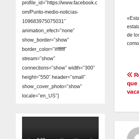
profile_id="https://www.facebook.c
om/Punto-medio-noticias-
«Esta
109683975075031"
estat
animation_efect="none"
de lo
show_border="show"
como 
border_color="#ffffff"
stream="show"
connections="show" width="300"
Na
Re
height="550" header="small"
que 
show_cover_photo="show"
de
vac
locale="en_US"]
en