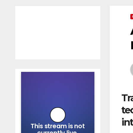
Tr
te
in