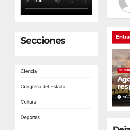
Entra
Secciones
SONOR
Ciencia
Ago
res
Congreso del Estado
Her
AGO 
Pro
Cultura
sem
tem
Deportes
has
Deja