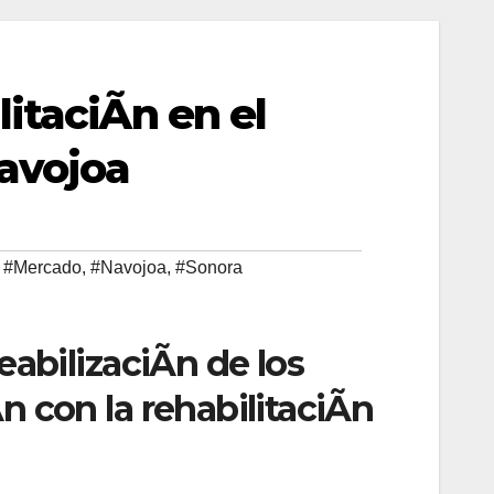
itaciÃn en el
avojoa
,
#Mercado
,
#Navojoa
,
#Sonora
eabilizaciÃn de los
n con la rehabilitaciÃn