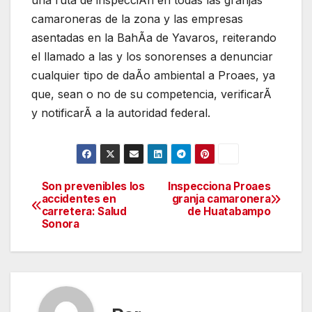
una ruta de inspecciÃn en todas las granjas
camaroneras de la zona y las empresas
asentadas en la BahÃa de Yavaros, reiterando
el llamado a las y los sonorenses a denunciar
cualquier tipo de daÃo ambiental a Proaes, ya
que, sean o no de su competencia, verificarÃ
y notificarÃ a la autoridad federal.
Son prevenibles los
Inspecciona Proaes
Navegación
accidentes en
granja camaronera
carretera: Salud
de Huatabampo
de
Sonora
entradas