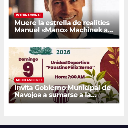
INTERNACIONAL
Muere la estrella de realities
Manuel «Mano» Machinek a
los 37 años
MEDIO AMBIENTE
Invita Gobierno Municipal de
Navojoa a sumarse a la
Jornada Nacional de
Reforestación 2026