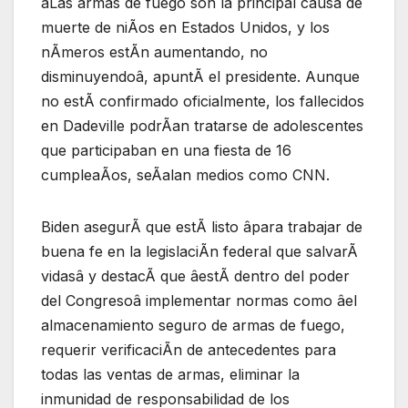
âLas armas de fuego son la principal causa de
muerte de niÃos en Estados Unidos, y los
nÃmeros estÃn aumentando, no
disminuyendoâ, apuntÃ el presidente. Aunque
no estÃ confirmado oficialmente, los fallecidos
en Dadeville podrÃan tratarse de adolescentes
que participaban en una fiesta de 16
cumpleaÃos, seÃalan medios como CNN.
Biden asegurÃ que estÃ listo âpara trabajar de
buena fe en la legislaciÃn federal que salvarÃ
vidasâ y destacÃ que âestÃ dentro del poder
del Congresoâ implementar normas como âel
almacenamiento seguro de armas de fuego,
requerir verificaciÃn de antecedentes para
todas las ventas de armas, eliminar la
inmunidad de responsabilidad de los