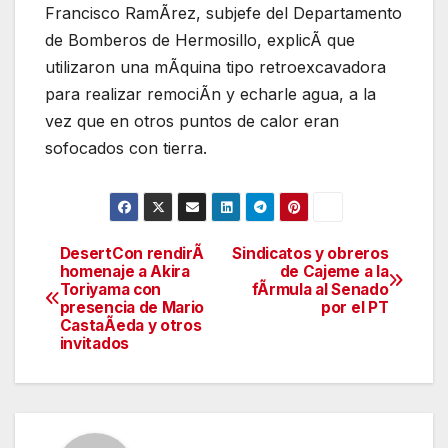
Francisco RamÃrez, subjefe del Departamento
de Bomberos de Hermosillo, explicÃ que
utilizaron una mÃquina tipo retroexcavadora
para realizar remociÃn y echarle agua, a la
vez que en otros puntos de calor eran
sofocados con tierra.
DesertCon rendirÃ
Sindicatos y obreros
Navegación
homenaje a Akira
de Cajeme a la
Toriyama con
fÃrmula al Senado
de
presencia de Mario
por el PT
CastaÃeda y otros
entradas
invitados