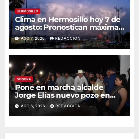
HERMOSILLO
Clima en Hermosillo hoy 7 de
agosto: Pronostican máxima
de 42°C, sensación térmica de
AGO 7, 2026
REDACCION
44°C y 70% de probabilidad
de lluvia
SONORA
Pone en marcha alcalde
Jorge Elías nuevo pozo en
Tierra Blanca, Tesia:
AGO 6, 2026
REDACCION
Suministrará 20 litros por
segundo de agua potable