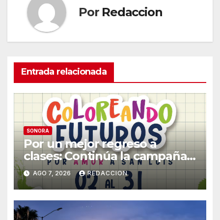
Por
Redaccion
Entrada relacionada
SONORA
Por un mejor regreso a
clases: Continúa la campaña
de recolección de útiles
AGO 7, 2026
REDACCION
«Coloreando Futuros»