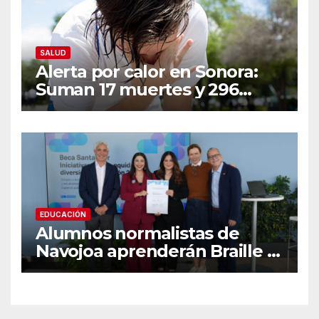
SALUD
Alerta por calor en Sonora:
Suman 17 muertes y 296
casos; estas son las
recomendaciones clave y
señales de alarma
EDUCACIÓN
Alumnos normalistas de
Navojoa aprenderán Braille y
Lengua de Señas tras ganar
beca nacional Santander