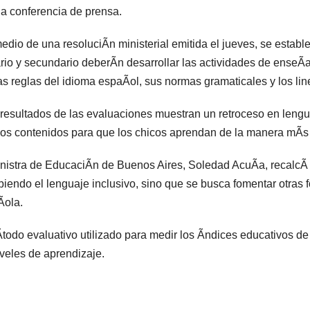
a conferencia de prensa.
edio de una resoluciÃn ministerial emitida el jueves, se estable
rio y secundario deberÃn desarrollar las actividades de enseÃ
as reglas del idioma espaÃol, sus normas gramaticales y los li
resultados de las evaluaciones muestran un retroceso en lengua
los contenidos para que los chicos aprendan de la manera mÃs 
nistra de EducaciÃn de Buenos Aires, Soledad AcuÃa, recalcÃ 
biendo el lenguaje inclusivo, sino que se busca fomentar otras f
Ãola.
todo evaluativo utilizado para medir los Ãndices educativos d
iveles de aprendizaje.