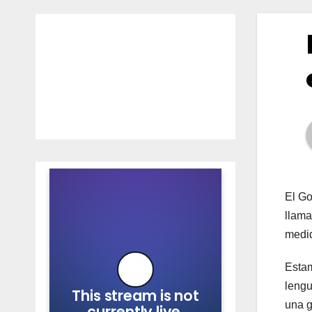
El Go
llama
medid
Estam
lengu
una g