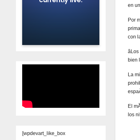
en un
Por m
prima
con l
âLos 
bien 
La mi
prohi
espa
El mÃ
los n
[wpdevart_like_box