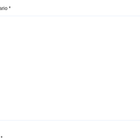
ario
*
e
*