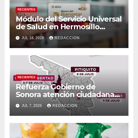
RECIENTES
Módulo del Servicio Universal
de Salud en Hermosillo
cambiará de sede a partir del
JUL 18, 2026
REDACCION
lunes 20 de julio
RECIENTES
Refuerza Gobierno de
Sonora atención ciudadana
con la Agencia Fiscal Móvil en
JUL 7, 2026
REDACCION
tres municipios