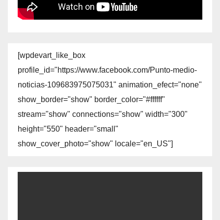
[wpdevart_like_box
profile_id="https://www.facebook.com/Punto-medio-
noticias-109683975075031" animation_efect="none"
show_border="show" border_color="#ffffff"
stream="show" connections="show" width="300"
height="550" header="small"
show_cover_photo="show" locale="en_US"]