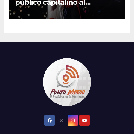
público capitalino al
interpretar “Cielito Lindo” en
su tercer concierto en la
CDMX