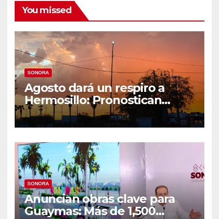
You missed
SONORA
Agosto dará un respiro a
Hermosillo: Pronostican
semana lluviosa y
temperaturas de hasta 34°C
SONORA
Anuncian obras clave para
Guaymas: Más de 1,500