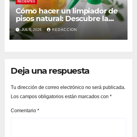
RECIENTES
Cómo hacer un limpiador de
pisos natural: Descubre la
mezcla efectiva para eliminar
JUL 5, 2026
REDACCION
el mal olor
Deja una respuesta
Tu dirección de correo electrónico no será publicada.
Los campos obligatorios están marcados con
*
Comentario
*