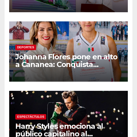
viviendas, modernización del
malecón y nuevo hospital del
IMSS
DEPORTES
Johanna Flores pone en alto
a Cananea: Conquista
medalla de plata con la
Selección Mexicana Sub-20
en los Juegos
Centroamericanos
ESPECTÁCTULOS
Harry Styles emociona al
público capitalino al