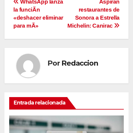
Navegación
WhatsApp lanza
Aspiran
la funciÃn
restaurantes de
de
«deshacer eliminar
Sonora a Estrella
entradas
para mÃ»
Michelin: Canirac
Por
Redaccion
Entrada relacionada