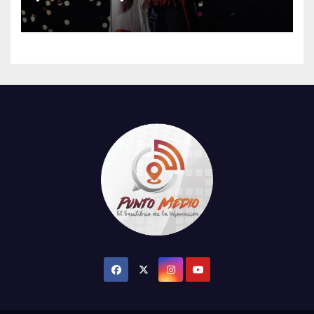
interpretar “Cielito Lindo” en
su tercer concierto en la
CDMX