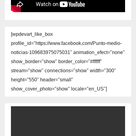
[wpdevart_like_box
profile_id="https://www.facebook.com/Punto-medio-
noticias-109683975075031" animation_efect="none"
show_border="show" border_color="#ffffff"
stream="show" connections="show" width="300"
height="550" header="small"
show_cover_photo="show" locale="en_US"]