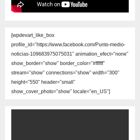
[wpdevart_like_box
profile_id="https://www.facebook.com/Punto-medio-
noticias-109683975075031" animation_efect="none"
show_border="show" border_color="#ffffff"
stream="show" connections="show" width="300"
height="550" header="small"
show_cover_photo="show" locale="en_US"]