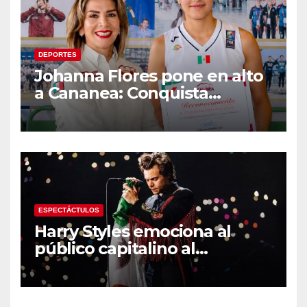
DEPORTES
Johanna Flores pone en alto
a Cananea: Conquista
medalla de plata con la
Selección Mexicana Sub-20
en los Juegos
Centroamericanos
ESPECTÁCTULOS
Harry Styles emociona al
público capitalino al
interpretar “Cielito Lindo” en
su tercer concierto en la
CDMX