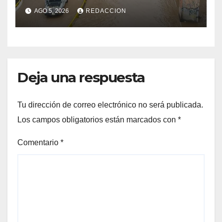
vialidades con alto riesgo de
AGO 5, 2026
REDACCION
arroyos e inundaciones
Deja una respuesta
Tu dirección de correo electrónico no será publicada.
Los campos obligatorios están marcados con
*
Comentario
*