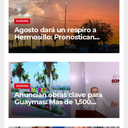
SONORA
Agosto dará un respiro a
Hermosillo: Pronostican
semana lluviosa y
temperaturas de hasta 34°C
SONORA
Anuncian obras clave para
Guaymas: Más de 1,500
viviendas, modernización del
malecón y nuevo hospital del
IMSS