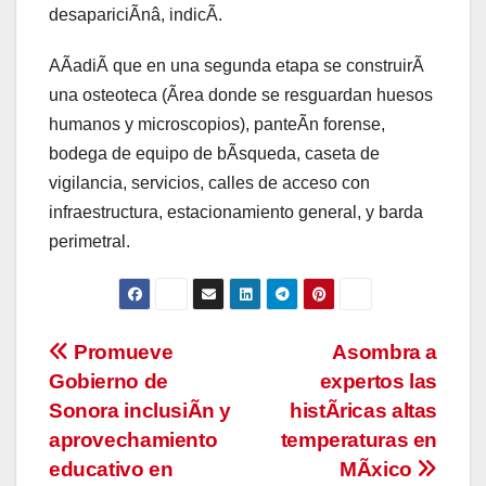
desapariciÃnâ, indicÃ.
AÃadiÃ que en una segunda etapa se construirÃ
una osteoteca (Ãrea donde se resguardan huesos
humanos y microscopios), panteÃn forense,
bodega de equipo de bÃsqueda, caseta de
vigilancia, servicios, calles de acceso con
infraestructura, estacionamiento general, y barda
perimetral.
Navegación
Promueve
Asombra a
Gobierno de
expertos las
de
Sonora inclusiÃn y
histÃricas altas
entradas
aprovechamiento
temperaturas en
educativo en
MÃxico