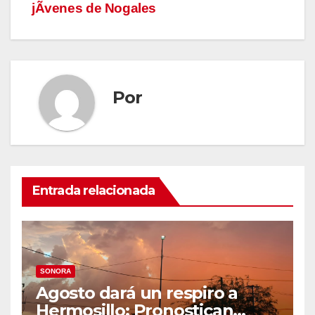
jÃvenes de Nogales
Por
Entrada relacionada
SONORA
Agosto dará un respiro a
Hermosillo: Pronostican