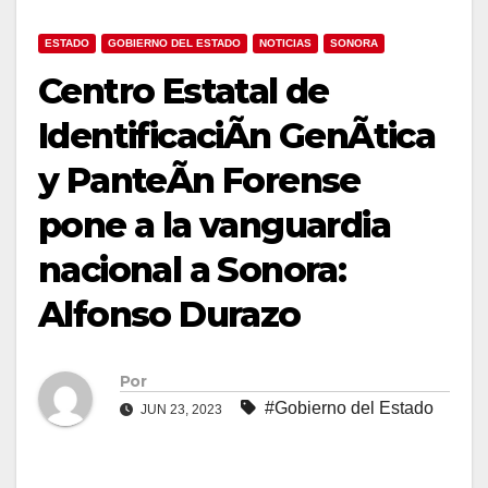
ESTADO
GOBIERNO DEL ESTADO
NOTICIAS
SONORA
Centro Estatal de
IdentificaciÃn GenÃtica
y PanteÃn Forense
pone a la vanguardia
nacional a Sonora:
Alfonso Durazo
Por
#Gobierno del Estado
JUN 23, 2023