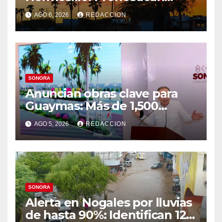
semana lluviosa y
AGO 6, 2026
REDACCION
temperaturas de hasta 34°C
SONORA
Anuncian obras clave para
Guaymas: Más de 1,500
viviendas, modernización del
AGO 5, 2026
REDACCION
malecón y nuevo hospital del
IMSS
SONORA
Alerta en Nogales por lluvias
de hasta 90%: Identifican 12