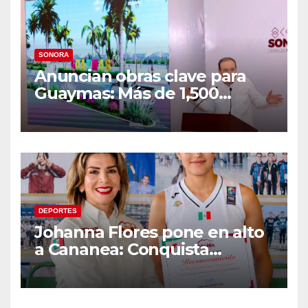
SONORA
Anuncian obras clave para
Guaymas: Más de 1,500
viviendas, modernización del
malecón y nuevo hospital del
IMSS
DEPORTES
Johanna Flores pone en alto
a Cananea: Conquista
medalla de plata con la
Selección Mexicana Sub-20
en los Juegos