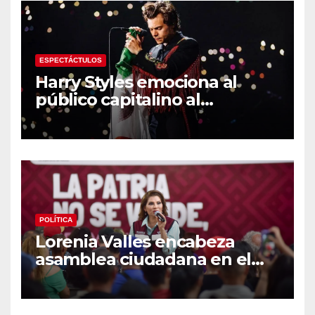
Centroamericanos
ESPECTÁCTULOS
Harry Styles emociona al
público capitalino al
interpretar “Cielito Lindo” en
su tercer concierto en la
CDMX
POLÍTICA
Lorenia Valles encabeza
asamblea ciudadana en el
Parque Laura Alicia Frías de
Hermosillo