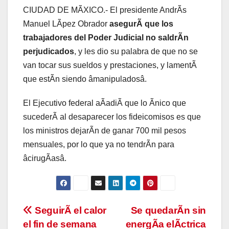
CIUDAD DE MÃXICO.- El presidente AndrÃs
Manuel LÃpez Obrador
asegurÃ que los
trabajadores del Poder Judicial no saldrÃn
perjudicados
, y les dio su palabra de que no se
van tocar sus sueldos y prestaciones, y lamentÃ
que estÃn siendo âmanipuladosâ.
El Ejecutivo federal aÃadiÃ que lo Ãnico que
sucederÃ al desaparecer los fideicomisos es que
los ministros dejarÃn de ganar 700 mil pesos
mensuales, por lo que ya no tendrÃn para
âcirugÃasâ.
Navegación
SeguirÃ el calor
Se quedarÃn sin
el fin de semana
energÃa elÃctrica