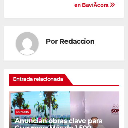
de
en BaviÃcora
entradas
Por
Redaccion
Entrada relacionada
SONORA
Anuncian obras clave para
Guaymas: Más de 1,500