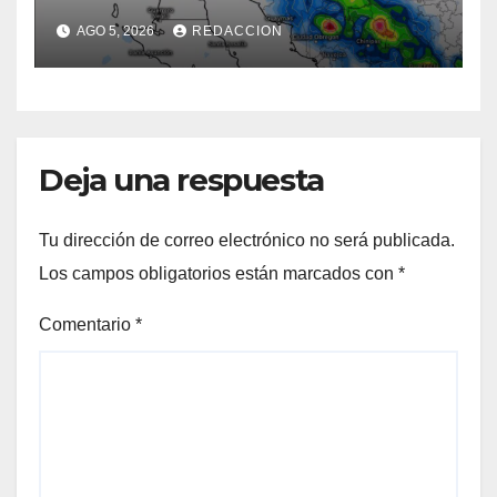
miércoles: Prevén lluvias en
AGO 5, 2026
REDACCION
el Norte, la Sierra y
Hermosillo
Deja una respuesta
Tu dirección de correo electrónico no será publicada.
Los campos obligatorios están marcados con
*
Comentario
*