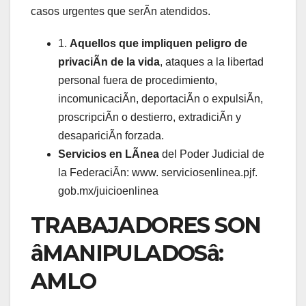
casos urgentes que serÃn atendidos.
1.
Aquellos que impliquen peligro de
privaciÃn de la vida
, ataques a la libertad
personal fuera de procedimiento,
incomunicaciÃn, deportaciÃn o expulsiÃn,
proscripciÃn o destierro, extradiciÃn y
desapariciÃn forzada.
Servicios en LÃnea
del Poder Judicial de
la FederaciÃn: www. serviciosenlinea.pjf.
gob.mx/juicioenlinea
TRABAJADORES SON
âMANIPULADOSâ:
AMLO