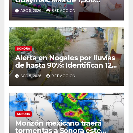
viviendas, modernización del
AGO 5, 2026
REDACCION
malecón y nuevo hospital del
IMSS
SONORA
Alerta en Nogales por lluvias
de hasta 90%: Identifican 12
vialidades con alto riesgo de
AGO 5, 2026
REDACCION
arroyos e inundaciones
SONORA
Monzón mexicano traerá
tormentas a Sonora este