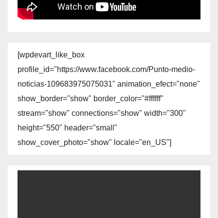
[wpdevart_like_box
profile_id="https://www.facebook.com/Punto-medio-
noticias-109683975075031" animation_efect="none"
show_border="show" border_color="#ffffff"
stream="show" connections="show" width="300"
height="550" header="small"
show_cover_photo="show" locale="en_US"]