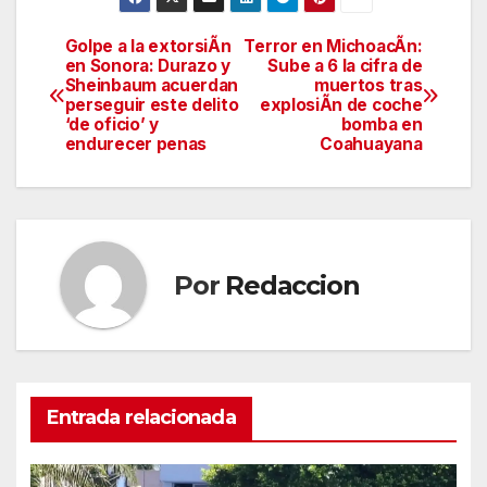
Golpe a la extorsiÃn
Terror en MichoacÃn:
Navegación
en Sonora: Durazo y
Sube a 6 la cifra de
Sheinbaum acuerdan
muertos tras
de
perseguir este delito
explosiÃn de coche
‘de oficio’ y
bomba en
entradas
endurecer penas
Coahuayana
Por
Redaccion
Entrada relacionada