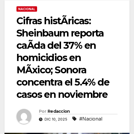
NACIONAL
Cifras histÃricas:
Sheinbaum reporta
caÃda del 37% en
homicidios en
MÃxico; Sonora
concentra el 5.4% de
casos en noviembre
Por
Redaccion
#Nacional
DIC 10, 2025