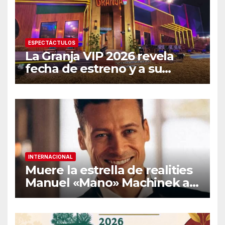
ESPECTÁCTULOS
La Granja VIP 2026 revela
fecha de estreno y a su
primer famoso confirmado
INTERNACIONAL
Muere la estrella de realities
Manuel «Mano» Machinek a
los 37 años