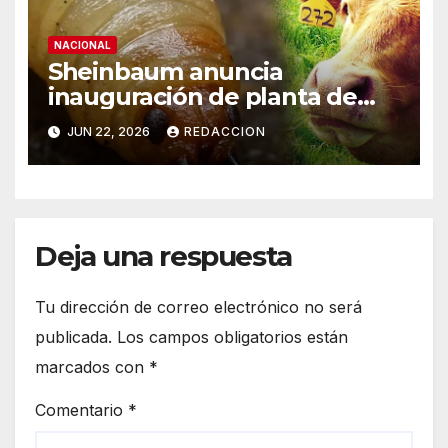
NACIONAL
Sheinbaum anuncia
inauguración de planta de
mosca para combatir gusano
JUN 22, 2026
REDACCION
barrenador el viernes;
ganaderos “le dieron la
vuelta” al cierre de frontera
Deja una respuesta
Tu dirección de correo electrónico no será
publicada.
Los campos obligatorios están
marcados con
*
Comentario
*