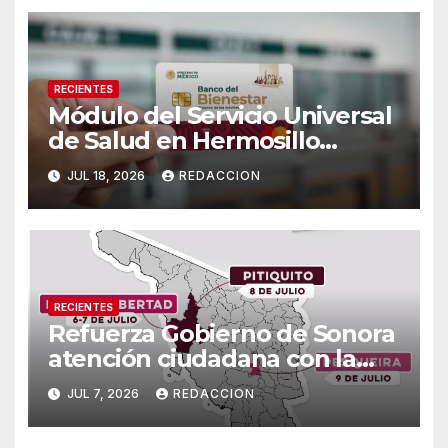
RECIENTES
Módulo del Servicio Universal
de Salud en Hermosillo
cambiará de sede a partir del
JUL 18, 2026
REDACCION
lunes 20 de julio
RECIENTES
Refuerza Gobierno de Sonora
atención ciudadana con la
Agencia Fiscal Móvil en tres
JUL 7, 2026
REDACCION
municipios