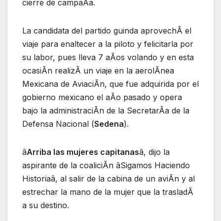
cierre de campaÃa.
La candidata del partido guinda aprovechÃ el
viaje para enaltecer a la piloto y felicitarla por
su labor, pues lleva 7 aÃos volando y en esta
ocasiÃn realizÃ un viaje en la aerolÃnea
Mexicana de AviaciÃn, que fue adquirida por el
gobierno mexicano el aÃo pasado y opera
bajo la administraciÃn de la SecretarÃa de la
Defensa Nacional (
Sedena
).
â
Arriba las mujeres capitanas
â, dijo la
aspirante de la coaliciÃn âSigamos Haciendo
Historiaâ, al salir de la cabina de un aviÃn y al
estrechar la mano de la mujer que la trasladÃ
a su destino.