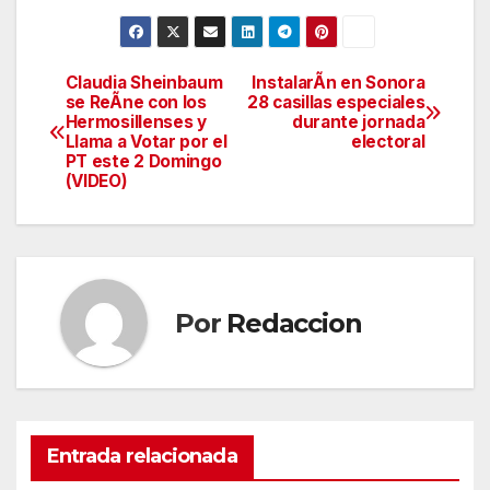
Claudia Sheinbaum
InstalarÃn en Sonora
Navegación
se ReÃne con los
28 casillas especiales
Hermosillenses y
durante jornada
de
Llama a Votar por el
electoral
PT este 2 Domingo
entradas
(VIDEO)
Por
Redaccion
Entrada relacionada