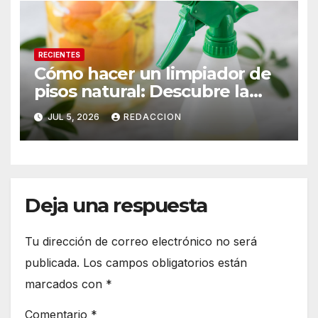
RECIENTES
Cómo hacer un limpiador de
pisos natural: Descubre la
mezcla efectiva para eliminar
JUL 5, 2026
REDACCION
el mal olor
Deja una respuesta
Tu dirección de correo electrónico no será
publicada.
Los campos obligatorios están
marcados con
*
Comentario
*