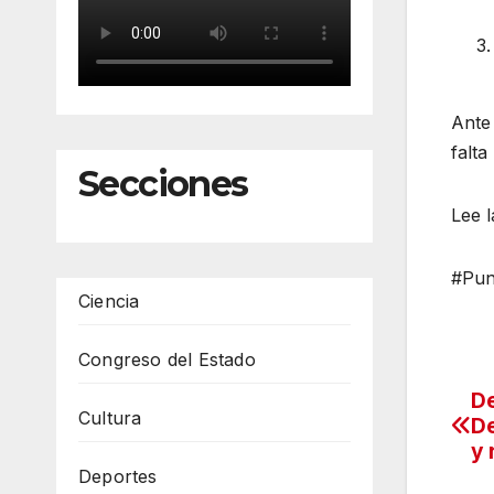
Ante 
falta
Secciones
Lee 
#Pun
Ciencia
Congreso del Estado
De
Na
Cultura
De
de
y 
Deportes