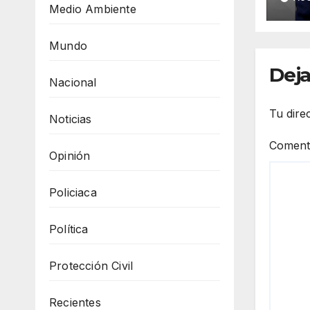
por
Medio Ambiente
res
Her
Mundo
Deja
Nacional
Tu dire
Noticias
Coment
Opinión
Policiaca
Política
Protección Civil
Recientes