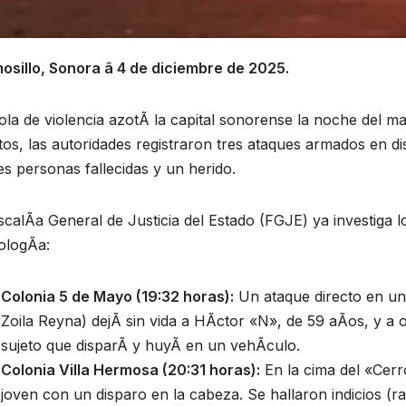
osillo, Sonora â 4 de diciembre de 2025.
la de violencia azotÃ la capital sonorense la noche del 
os, las autoridades registraron tres ataques armados en di
es personas fallecidas y un herido.
scalÃa General de Justicia del Estado (FGJE) ya investiga 
ologÃa:
Colonia 5 de Mayo (19:32 horas):
Un ataque directo en un 
Zoila Reyna) dejÃ sin vida a HÃctor «N», de 59 aÃos, y a 
sujeto que disparÃ y huyÃ en un vehÃculo.
Colonia Villa Hermosa (20:31 horas):
En la cima del «Cerr
joven con un disparo en la cabeza. Se hallaron indicios (r