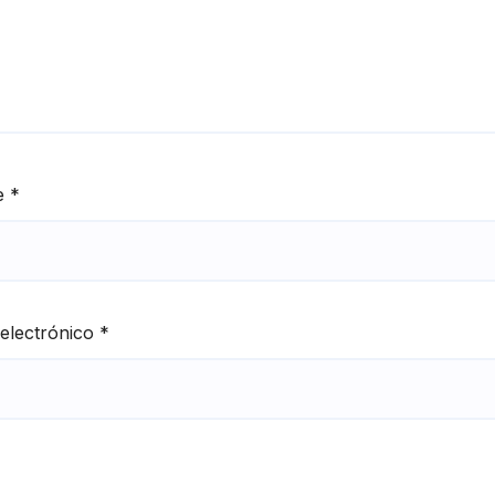
e
*
electrónico
*