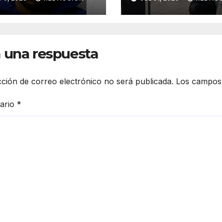
 homicidio de
transporte públ
catista en
en Sonora
mosillo
 una respuesta
cción de correo electrónico no será publicada.
Los campos 
ario
*