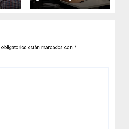
ico
de forma segura y
confidencial
obligatorios están marcados con
*