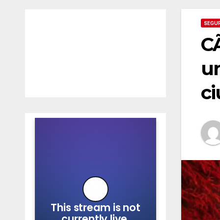
SEGU
CÃ
un
c