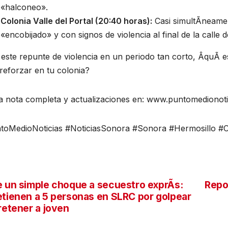
«halconeo».
Colonia Valle del Portal (20:40 horas):
Casi simultÃneamen
«encobijado» y con signos de violencia al final de la calle d
este repunte de violencia en un periodo tan corto, ÂquÃ e
 reforzar en tu colonia?
la nota completa y actualizaciones en: www.puntomedionoti
toMedioNoticias #NoticiasSonora #Sonora #Hermosillo #C
 un simple choque a secuestro exprÃs:
Repo
vegación
tienen a 5 personas en SLRC por golpear
retener a joven