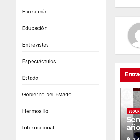
en
Economía
Educación
Entrevistas
Espectáctulos
Entra
Estado
Gobierno del Estado
Hermosillo
SEGUR
Sen
año
Internacional
Gil
AGO