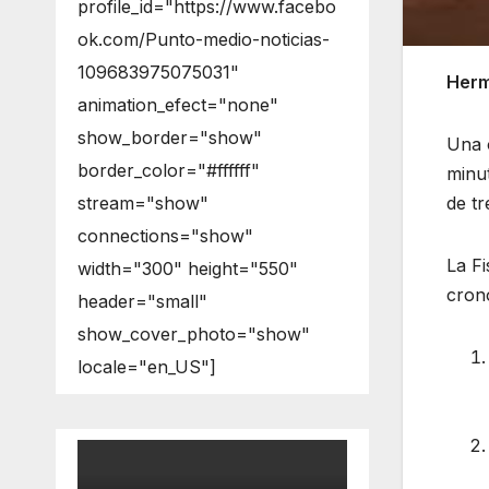
profile_id="https://www.facebo
ok.com/Punto-medio-noticias-
109683975075031"
Herm
animation_efect="none"
show_border="show"
Una o
border_color="#ffffff"
minut
stream="show"
de tr
connections="show"
La Fi
width="300" height="550"
cron
header="small"
show_cover_photo="show"
locale="en_US"]