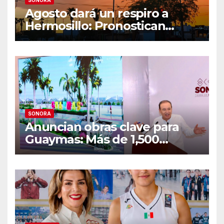
Agosto dará un respiro a
Hermosillo: Pronostican
semana lluviosa y
temperaturas de hasta 34°C
SONORA
Anuncian obras clave para
Guaymas: Más de 1,500
viviendas, modernización del
malecón y nuevo hospital del
IMSS