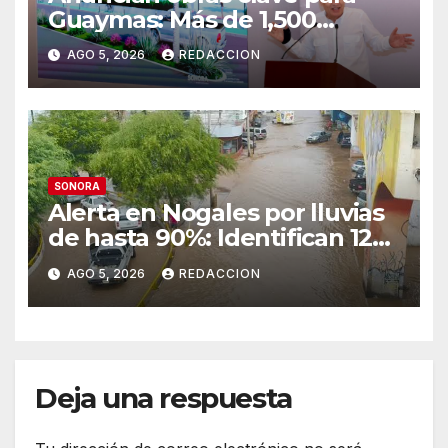
Guaymas: Más de 1,500
viviendas, modernización del
AGO 5, 2026
REDACCION
malecón y nuevo hospital del
IMSS
SONORA
Alerta en Nogales por lluvias
de hasta 90%: Identifican 12
vialidades con alto riesgo de
AGO 5, 2026
REDACCION
arroyos e inundaciones
Deja una respuesta