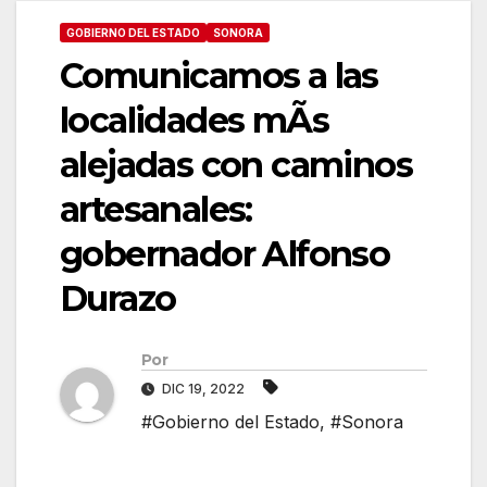
GOBIERNO DEL ESTADO
SONORA
Comunicamos a las
localidades mÃs
alejadas con caminos
artesanales:
gobernador Alfonso
Durazo
Por
DIC 19, 2022
#Gobierno del Estado
,
#Sonora