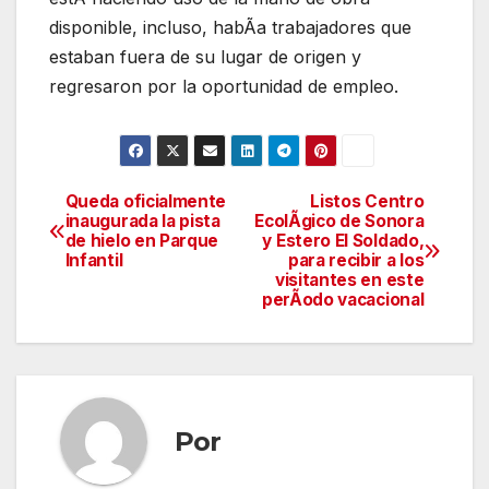
disponible, incluso, habÃa trabajadores que
estaban fuera de su lugar de origen y
regresaron por la oportunidad de empleo.
Queda oficialmente
Listos Centro
Navegación
inaugurada la pista
EcolÃgico de Sonora
de hielo en Parque
y Estero El Soldado,
de
Infantil
para recibir a los
visitantes en este
entradas
perÃodo vacacional
Por