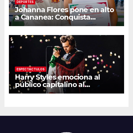
DEPORTES
Johanna Flores pone en alto
a Cananea: Conquista
medalla de plata con la
Selección Mexicana Sub-20
en los Juegos
Centroamericanos
ESPECTÁCTULOS
Harry Styles emociona al
público capitalino al
interpretar “Cielito Lindo” en
su tercer concierto en la
CDMX