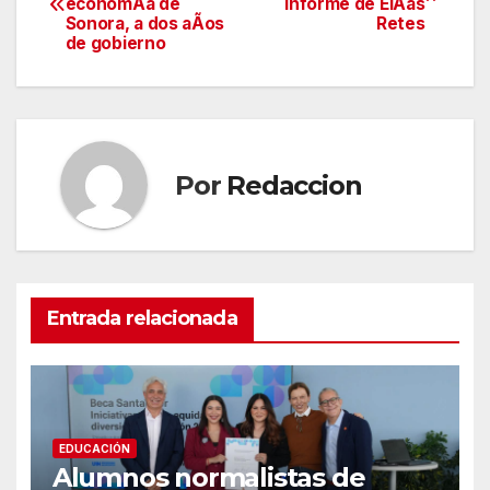
economÃa de
informe de ElÃas
de
Sonora, a dos aÃos
Retes
de gobierno
entradas
Por
Redaccion
Entrada relacionada
EDUCACIÓN
Alumnos normalistas de