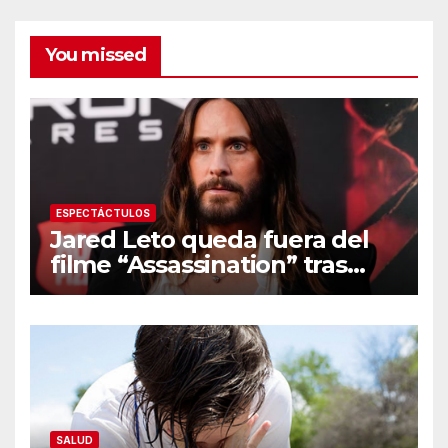
You missed
ESPECTÁCTULOS
Jared Leto queda fuera del
filme “Assassination” tras
resurgir denuncias de
conducta sexual inapropiada
SALUD