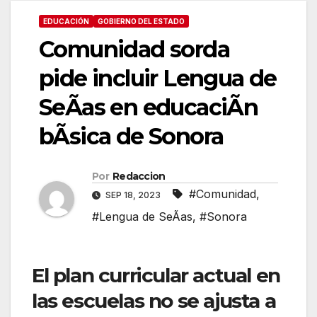
EDUCACIÓN
GOBIERNO DEL ESTADO
Comunidad sorda
pide incluir Lengua de
SeÃas en educaciÃn
bÃsica de Sonora
Por
Redaccion
#Comunidad
,
SEP 18, 2023
#Lengua de SeÃas
,
#Sonora
El plan curricular actual en
las escuelas no se ajusta a