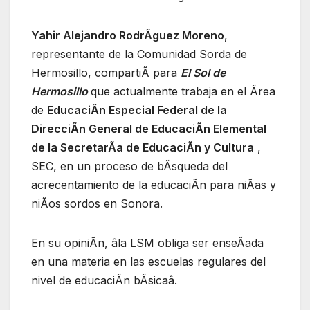
Yahir Alejandro RodrÃguez Moreno
,
representante de la Comunidad Sorda de
Hermosillo, compartiÃ para
El Sol de
Hermosillo
que actualmente trabaja en el Ãrea
de
EducaciÃn Especial Federal de la
DirecciÃn General de EducaciÃn Elemental
de la SecretarÃa de EducaciÃn y Cultura
,
SEC, en un proceso de bÃsqueda del
acrecentamiento de la educaciÃn para niÃas y
niÃos sordos en Sonora.
En su opiniÃn, âla LSM obliga ser enseÃada
en una materia en las escuelas regulares del
nivel de educaciÃn bÃsicaâ.