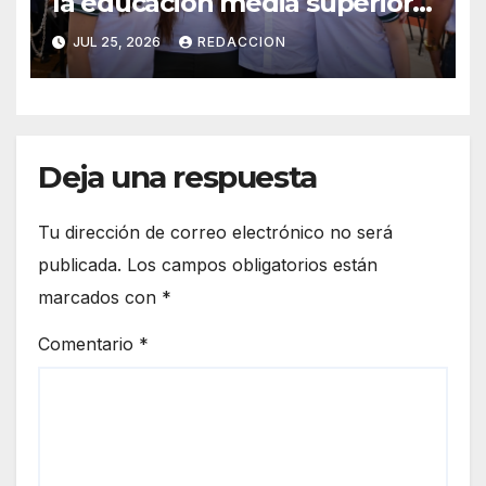
la educación media superior
en Sonora con más
JUL 25, 2026
REDACCION
bachilleratos
Deja una respuesta
Tu dirección de correo electrónico no será
publicada.
Los campos obligatorios están
marcados con
*
Comentario
*