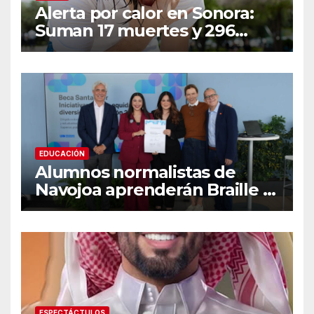
Alerta por calor en Sonora:
Suman 17 muertes y 296
casos; estas son las
recomendaciones clave y
señales de alarma
EDUCACIÓN
Alumnos normalistas de
Navojoa aprenderán Braille y
Lengua de Señas tras ganar
beca nacional Santander
ESPECTÁCTULOS