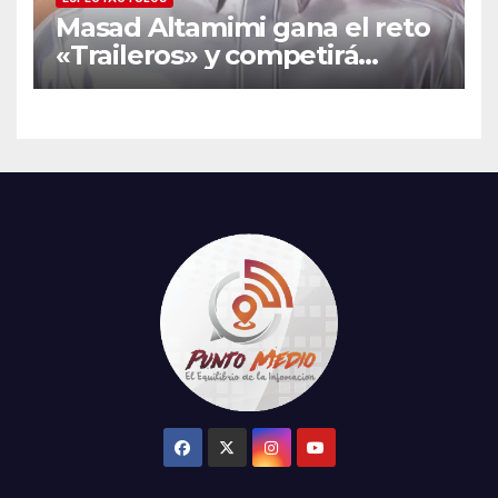
Masad Altamimi gana el reto
«Traileros» y competirá
contra Moisés Peñaloza por
el robo de la salvación en La
Casa de los Famosos