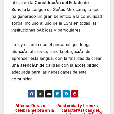
oficial en la
ConstituciÃn del Estado de
Sonora
la Lengua de SeÃas Mexicana, lo que
ha generado un gran beneficio a la comunidad
sorda, incluso al uso de la LSM en todas las
instituciones pÃblicas y particulares.
La ley estipula que el personal que tenga
atenciÃn al cliente, tiene la obligaciÃn de
aprender esta lengua, con la finalidad de crear
una
atenciÃn de calidad
con la accesibilidad
adecuada para las necesidades de esta
comunidad.
Alfonso Durazo
Austeridad y firmeza,
Navegación
celebra mejora en la
caracterÃsticas del