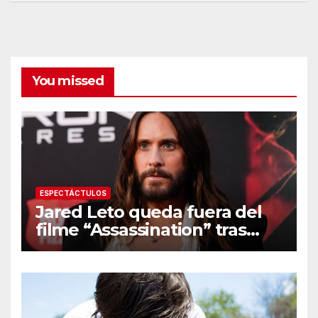
You missed
ESPECTÁCTULOS
Jared Leto queda fuera del
filme “Assassination” tras
resurgir denuncias de
conducta sexual inapropiada