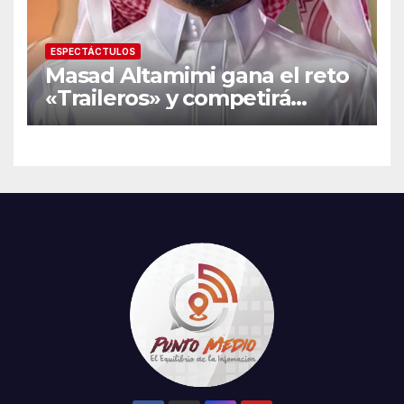
ESPECTÁCTULOS
Masad Altamimi gana el reto
«Traileros» y competirá
contra Moisés Peñaloza por
el robo de la salvación en La
Casa de los Famosos