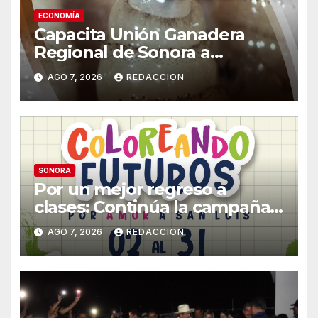
ECONOMÍA
Capacita Unión Ganadera
Regional de Sonora a
productores ante la eventual
AGO 7, 2026
REDACCION
llegada del gusano
barrenador
SONORA
Por un mejor regreso a
clases: Continúa la campaña
de recolección de útiles
AGO 7, 2026
REDACCION
«Coloreando Futuros»