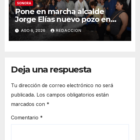
SONORA
Pone en marcha alcalde
Jorge Elías nuevo pozo en
Tierra Blanca, Tesia:
AGO 6, 2026
REDACCION
Suministrará 20 litros por
segundo de agua potable
Deja una respuesta
Tu dirección de correo electrónico no será
publicada.
Los campos obligatorios están
marcados con
*
Comentario
*