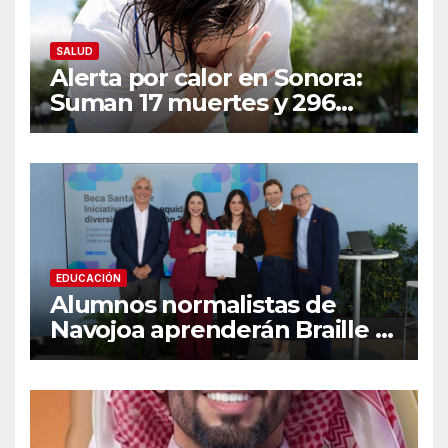
SALUD
Alerta por calor en Sonora:
Suman 17 muertes y 296
casos; estas son las
recomendaciones clave y
señales de alarma
EDUCACIÓN
Alumnos normalistas de
Navojoa aprenderán Braille y
Lengua de Señas tras ganar
beca nacional Santander