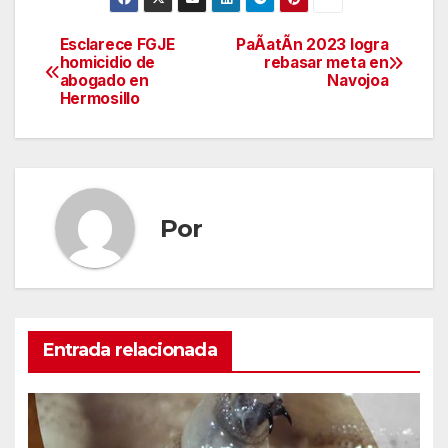
Esclarece FGJE
PaÃatÃn 2023 logra
Navegación
homicidio de
rebasar meta en
abogado en
Navojoa
de
Hermosillo
entradas
Por
Entrada relacionada