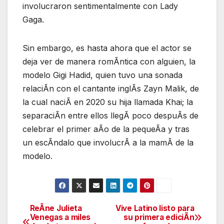
involucraron sentimentalmente con Lady
Gaga.
Sin embargo, es hasta ahora que el actor se
deja ver de manera romÃntica con alguien, la
modelo Gigi Hadid, quien tuvo una sonada
relaciÃn con el cantante inglÃs Zayn Malik, de
la cual naciÃ en 2020 su hija llamada Khai; la
separaciÃn entre ellos llegÃ poco despuÃs de
celebrar el primer aÃo de la pequeÃa y tras
un escÃndalo que involucrÃ a la mamÃ de la
modelo.
ReÃne Julieta
Vive Latino listo para
Navegación
Venegas a miles
su primera ediciÃn