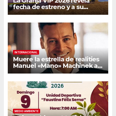
La Granja VIP 2026 revela
fecha de estreno y a su
primer famoso confirmado
INTERNACIONAL
Muere la estrella de realities
Manuel «Mano» Machinek a
los 37 años
MEDIO AMBIENTE