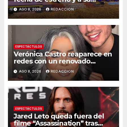
primer famoso confirmado
AGO 8, 2026
REDACCION
ESPECTÁCTULOS
Verónica Castro reaparece en
redes con un renovado
cambio de look
AGO 8, 2026
REDACCION
ESPECTÁCTULOS
Jared Leto queda fuera del
filme “Assassination” tras