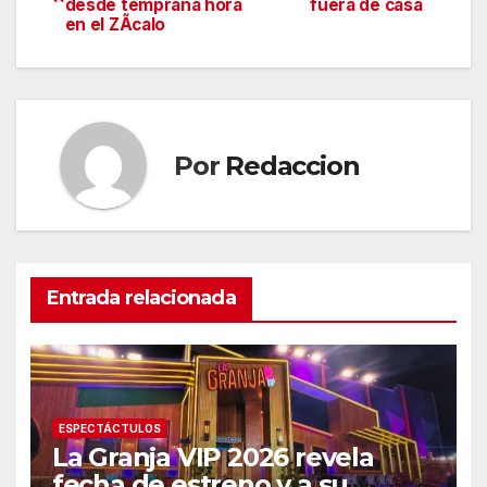
desde temprana hora
fuera de casa
de
en el ZÃcalo
entradas
Por
Redaccion
Entrada relacionada
ESPECTÁCTULOS
La Granja VIP 2026 revela
fecha de estreno y a su