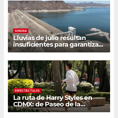
SONORA
Lluvias de julio resultan
insuficientes para garantizar
el ciclo agrícola en el Valle
del Yaqui
ESPECTÁCTULOS
La ruta de Harry Styles en
CDMX: de Paseo de la
Reforma a los tacos en la
Roma