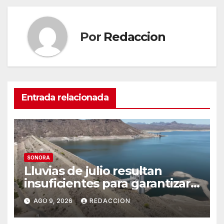
Por
Redaccion
Entrada relacionada
SONORA
Lluvias de julio resultan
insuficientes para garantizar
el ciclo agrícola en el Valle del
AGO 9, 2026
REDACCION
Yaqui