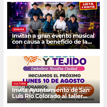
SONORA
Invitan a gran evento musical
con causa a beneficio de la
Fundación «Ayúdanos a
Ayudar HMO»
CULTURA
Invita Ayuntamiento de San
Luis Río Colorado al taller
gratuito «Arte, Color y Tejido»