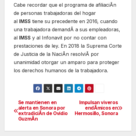
Cabe recordar que el programa de afiliaciÃn
de personas trabajadoras del hogar
al
IMSS
tiene su precedente en 2016, cuando
una trabajadora demandÃ a sus empleadoras,
al
IMSS
y al Infonavit por no contar con
prestaciones de ley. En 2018 la Suprema Corte
de Justicia de la NaciÃn resolviÃ por
unanimidad otorgar un amparo para proteger
los derechos humanos de la trabajadora.
Se mantienen en
Impulsan viveros
Navegación
alerta en Sonora por
endÃmicos en
extradiciÃn de Ovidio
Hermosillo, Sonora
de
GuzmÃn
entradas