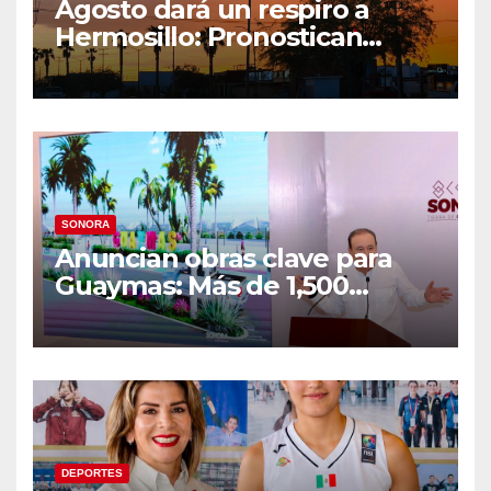
Agosto dará un respiro a
Hermosillo: Pronostican
semana lluviosa y
temperaturas de hasta 34°C
SONORA
Anuncian obras clave para
Guaymas: Más de 1,500
viviendas, modernización del
malecón y nuevo hospital del
IMSS
DEPORTES