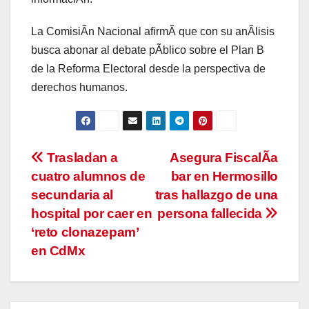
La ComisiÃn Nacional afirmÃ que con su anÃlisis
busca abonar al debate pÃblico sobre el Plan B
de la Reforma Electoral desde la perspectiva de
derechos humanos.
Navegación
Trasladan a
Asegura FiscalÃa
cuatro alumnos de
bar en Hermosillo
de
secundaria al
tras hallazgo de una
entradas
hospital por caer en
persona fallecida
‘reto clonazepam’
en CdMx