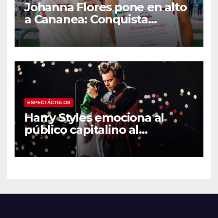
Johanna Flores pone en alto
a Cananea: Conquista
medalla de plata con la
Selección Mexicana Sub-20
en los Juegos
Centroamericanos
ESPECTÁCTULOS
Harry Styles emociona al
público capitalino al
interpretar “Cielito Lindo” en
su tercer concierto en la
CDMX