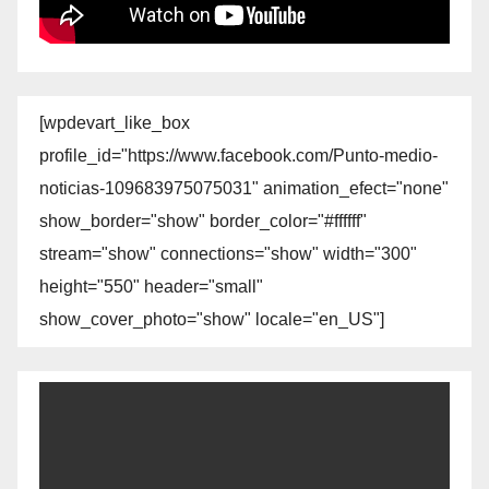
[wpdevart_like_box
profile_id="https://www.facebook.com/Punto-medio-
noticias-109683975075031" animation_efect="none"
show_border="show" border_color="#ffffff"
stream="show" connections="show" width="300"
height="550" header="small"
show_cover_photo="show" locale="en_US"]