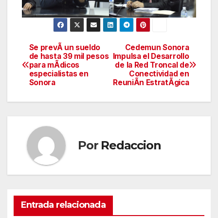
Se prevÃ un sueldo
Cedemun Sonora
Navegación
de hasta 39 mil pesos
Impulsa el Desarrollo
para mÃdicos
de la Red Troncal de
de
especialistas en
Conectividad en
Sonora
ReuniÃn EstratÃgica
entradas
Por
Redaccion
Entrada relacionada