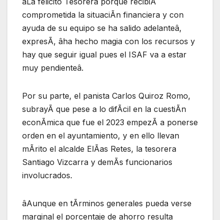
âLa felicito Tesorera porque recibiÃ
comprometida la situaciÃn financiera y con
ayuda de su equipo se ha salido adelanteâ,
expresÃ, âha hecho magia con los recursos y
hay que seguir igual pues el ISAF va a estar
muy pendienteâ.
Por su parte, el panista Carlos Quiroz Romo,
subrayÃ que pese a lo difÃcil en la cuestiÃn
econÃmica que fue el 2023 empezÃ a ponerse
orden en el ayuntamiento, y en ello llevan
mÃrito el alcalde ElÃas Retes, la tesorera
Santiago Vizcarra y demÃs funcionarios
involucrados.
âAunque en tÃrminos generales pueda verse
marginal el porcentaje de ahorro resulta