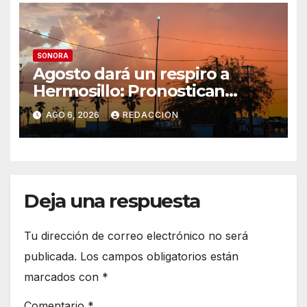
SONORA
Agosto dará un respiro a
Hermosillo: Pronostican
semana lluviosa y
AGO 6, 2026
REDACCION
temperaturas de hasta 34°C
Deja una respuesta
Tu dirección de correo electrónico no será
publicada.
Los campos obligatorios están
marcados con
*
Comentario
*