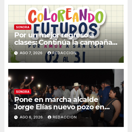
SONORA
Por un mejor regreso a
clases: Continúa la campaña
de recolección de útiles
AGO 7, 2026
REDACCION
«Coloreando Futuros»
SONORA
Pone en marcha alcalde
Jorge Elías nuevo pozo en
Tierra Blanca, Tesia:
AGO 6, 2026
REDACCION
Suministrará 20 litros por
segundo de agua potable