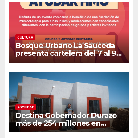
CULTURA
Bosque Urbano La Sauceda
presenta cartelera del 7 al 9
de agosto: Talleres, ecología,
literatura y concierto con
causa
SOCIEDAD
Destina Gobernador Durazo
más de 254 millones en
acciones de vivienda para