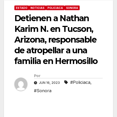
ESTADO
NOTICIAS
POLICIACA
SONORA
Detienen a Nathan
Karim N. en Tucson,
Arizona, responsable
de atropellar a una
familia en Hermosillo
Por
#Policiaca
,
JUN 16, 2023
#Sonora