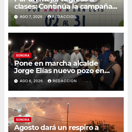
clases: Continúa la campaña
de recolección de útiles
AGO 7, 2026
REDACCION
«Coloreando Futuros»
SONORA
Pone en marcha alcalde
Jorge Elías nuevo pozo en
Tierra Blanca, Tesia:
AGO 6, 2026
REDACCION
Suministrará 20 litros por
segundo de agua potable
SONORA
Agosto dará un respiro a