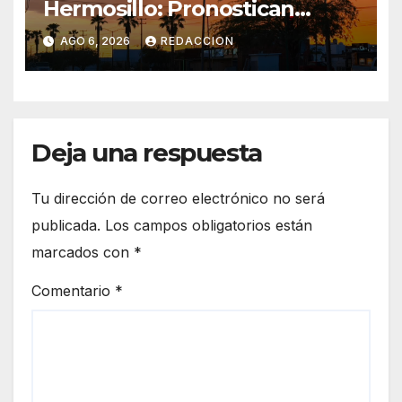
Hermosillo: Pronostican
semana lluviosa y
AGO 6, 2026
REDACCION
temperaturas de hasta 34°C
Deja una respuesta
Tu dirección de correo electrónico no será
publicada.
Los campos obligatorios están
marcados con
*
Comentario
*