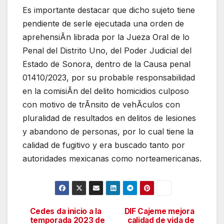
Es importante destacar que dicho sujeto tiene
pendiente de serle ejecutada una orden de
aprehensiÃn librada por la Jueza Oral de lo
Penal del Distrito Uno, del Poder Judicial del
Estado de Sonora, dentro de la Causa penal
01410/2023, por su probable responsabilidad
en la comisiÃn del delito homicidios culposo
con motivo de trÃnsito de vehÃculos con
pluralidad de resultados en delitos de lesiones
y abandono de personas, por lo cual tiene la
calidad de fugitivo y era buscado tanto por
autoridades mexicanas como norteamericanas.
Cedes da inicio a la
DIF Cajeme mejora
Navegación
temporada 2023 de
calidad de vida de