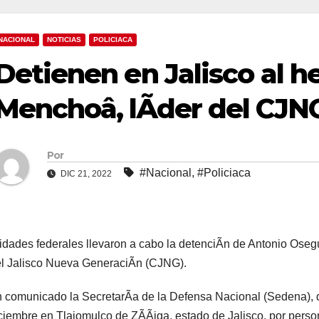
NACIONAL
NOTICIAS
POLICIACA
Detienen en Jalisco al 
Menchoâ, lÃder del CJN
Por
#Nacional
,
#Policiaca
DIC 21, 2022
idades federales llevaron a cabo la detenciÃn de Antonio Oseg
l Jalisco Nueva GeneraciÃn (CJNG).
 comunicado la SecretarÃa de la Defensa Nacional (Sedena), d
ciembre en Tlajomulco de ZÃÃiga, estado de Jalisco, por perso