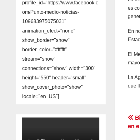
profile_id="https://www.facebook.c
es co
om/Punto-medio-noticias-
gener
109683975075031"
animation_efect="none"
En no
Estad
show_border="show"
border_color="#ffffff"
El Me
stream="show"
mayor
connections="show" width="300"
La Ag
height="550" header="small"
que l
show_cover_photo="show"
locale="en_US"]
Na
Bi
en e
de