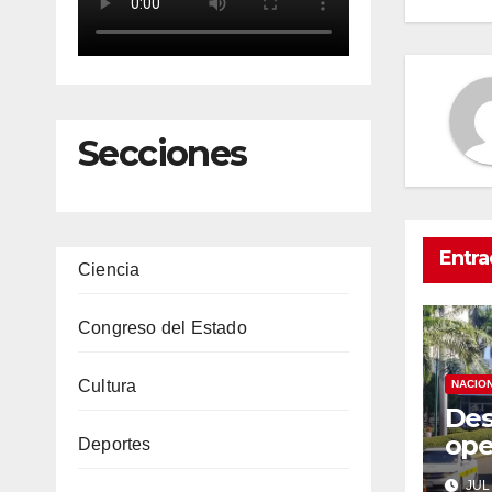
en
Secciones
Entra
Ciencia
Congreso del Estado
Cultura
NACIO
Des
ope
Deportes
eme
JUL 