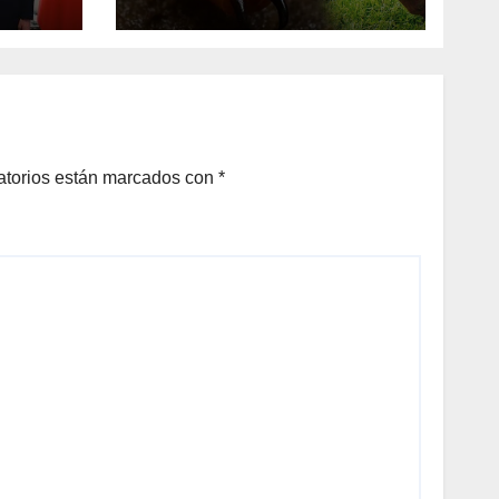
udia
para combatir
gusano barrenador
el viernes;
ganaderos “le
dieron la vuelta” al
cierre de frontera
atorios están marcados con
*