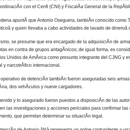
ordinaciÃn con el Cenfi (CNI) y FiscalÃa General de la RepÃbl
dena apuntÃ que Antonio Oseguera, tambiÃn conocido como T
ticoâ y quien llevaba a cabo actividades de lavado de dineroâ
smo, se presume que era encargado de la adquisiciÃn de arma
ntas en contra de grupos antagÃnicos; de igual forma, es consi
os Unidos de AmÃrica como presunto integrante del CJNG y en
al y narcotrÃfico internacional.
 operativo de detenciÃn tambiÃn fueron aseguradas seis armas 
na, dos vehÃculos y nueve cargadores.
tenido y lo asegurado fueron puestos a disposiciÃn de las auto
cen las investigaciones y acciones periciales para confirmar las 
ento, que permitan determinar su situaciÃn legal.
tenciÃn de Antonio âNâ representa un golpe contundente a una 