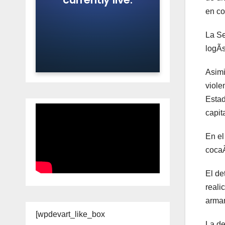
en co
La Se
logÃs
Asimi
viole
Estad
capit
En el
cocaÃ
El de
reali
armam
[wpdevart_like_box
La de