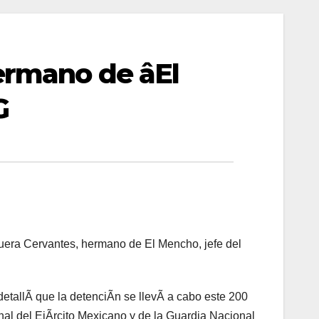
hermano de âEl
G
uera Cervantes, hermano de El Mencho, jefe del
etallÃ que la detenciÃn se llevÃ a cabo este 200
nal del EjÃrcito Mexicano y de la Guardia Nacional