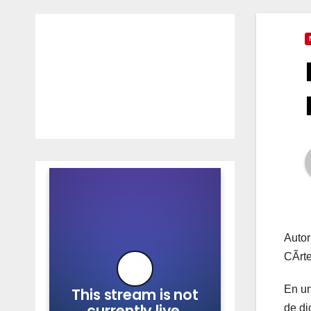
Autor
CÃrte
En un
de di