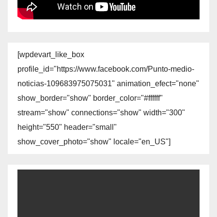
[wpdevart_like_box
profile_id="https://www.facebook.com/Punto-medio-
noticias-109683975075031" animation_efect="none"
show_border="show" border_color="#ffffff"
stream="show" connections="show" width="300"
height="550" header="small"
show_cover_photo="show" locale="en_US"]