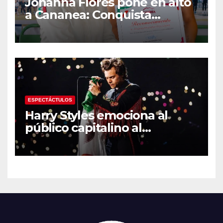
Johanna Flores pone en alto
a Cananea: Conquista
medalla de plata con la
Selección Mexicana Sub-20
en los Juegos
Centroamericanos
ESPECTÁCTULOS
Harry Styles emociona al
público capitalino al
interpretar “Cielito Lindo” en
su tercer concierto en la
CDMX