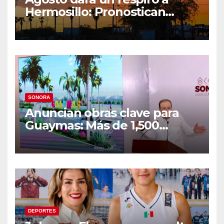
Hermosillo: Pronostican
semana lluviosa y
temperaturas de hasta 34°C
SONORA
Anuncian obras clave para
Guaymas: Más de 1,500
viviendas, modernización del
malecón y nuevo hospital del
IMSS
DEPORTES