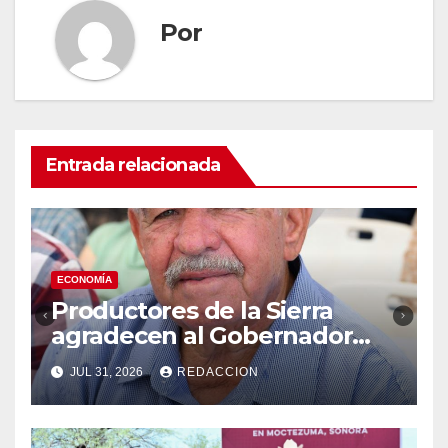
Por
Entrada relacionada
ECONOMÍA
Productores de la Sierra
agradecen al Gobernador
Durazo por impulsar Subasta
JUL 31, 2026
REDACCION
Ganadera de Moctezuma