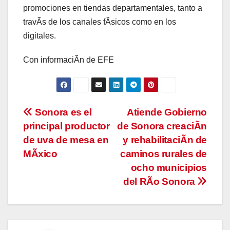
promociones en tiendas departamentales, tanto a
travÃs de los canales fÃsicos como en los
digitales.
Con informaciÃn de EFE
Navegación
Sonora es el
Atiende Gobierno
principal productor
de Sonora creaciÃn
de
de uva de mesa en
y rehabilitaciÃn de
entradas
MÃxico
caminos rurales de
ocho municipios
del RÃo Sonora