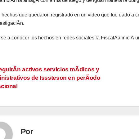
ambiÃn la amagÃ con arma de fuego y de igual manera la oblig
 hechos que quedaron registrado en un video que fue dado a co
vestigaciÃn.
rse a conocer los hechos en redes sociales la FiscalÃa iniciÃ un
vegación
guirÃn activos servicios mÃdicos y
nistrativos de Isssteson en perÃodo
cional
tradas
Por