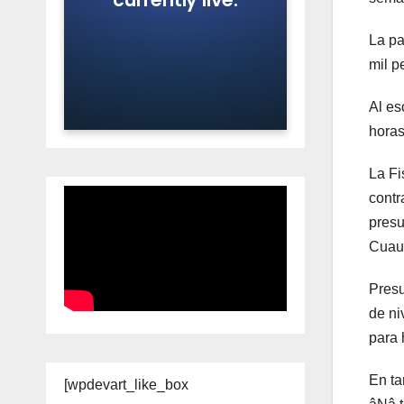
La pa
mil p
Al es
horas
La Fi
contr
presu
Cuauti
Presu
de ni
para 
En ta
[wpdevart_like_box