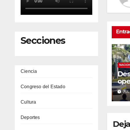
Entra
Secciones
NACIO
Ciencia
Des
ope
Congreso del Estado
eme
JUL 
Chi
de 
Cultura
5.8
Deportes
Deja