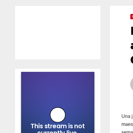
Una j
maest
sema