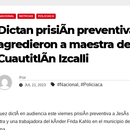
NACIONAL
NOTICIAS
POLICIACA
Dictan prisiÃn preventi
agredieron a maestra d
CuautitlÃn Izcalli
Por
#Nacional
,
#Policiaca
JUL 21, 2023
uez dictÃ en audiencia este viernes prisiÃn preventiva a JesÃ
ra y una trabajadora del kÃnder Frida Kahlo en el municipio de 
na.