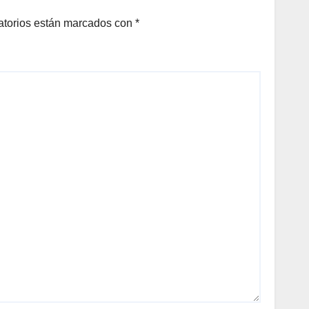
cierre de frontera
atorios están marcados con
*