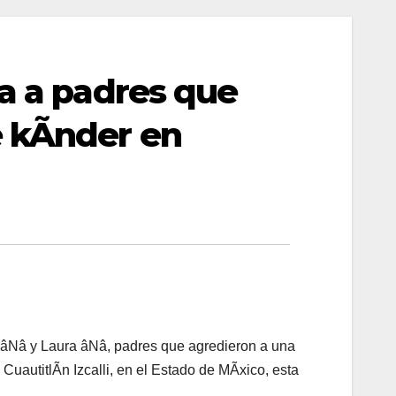
va a padres que
e kÃnder en
s âNâ y Laura âNâ, padres que agredieron a una
CuautitlÃn Izcalli, en el Estado de MÃxico, esta