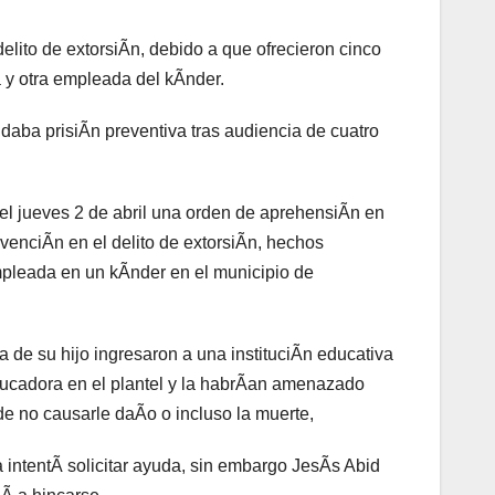
elito de extorsiÃn, debido a que ofrecieron cinco
a y otra empleada del kÃnder.
daba prisiÃn preventiva tras audiencia de cuatro
el jueves 2 de abril una orden de aprehensiÃn en
venciÃn en el delito de extorsiÃn, hechos
pleada en un kÃnder en el municipio de
de su hijo ingresaron a una instituciÃn educativa
ducadora en el plantel y la habrÃan amenazado
de no causarle daÃo o incluso la muerte,
a intentÃ solicitar ayuda, sin embargo JesÃs Abid