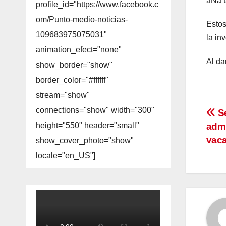
âNâ t
profile_id="https://www.facebook.c
om/Punto-medio-noticias-
Estos
109683975075031"
la in
animation_efect="none"
Al da
show_border="show"
border_color="#ffffff"
stream="show"
connections="show" width="300"
Na
Se
admi
height="550" header="small"
de
vaca
show_cover_photo="show"
en
locale="en_US"]