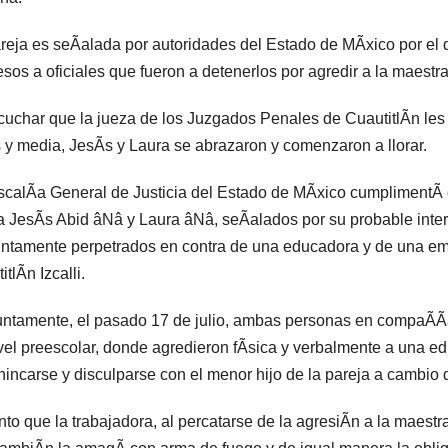
reja es seÃalada por autoridades del Estado de MÃxico por el d
esos a oficiales que fueron a detenerlos por agredir a la maestr
cuchar que la jueza de los Juzgados Penales de CuautitlÃn les 
 y media, JesÃs y Laura se abrazaron y comenzaron a llorar.
scalÃa General de Justicia del Estado de MÃxico cumplimentÃ 
a JesÃs Abid âNâ y Laura âNâ, seÃalados por su probable inter
ntamente perpetrados en contra de una educadora y de una em
tlÃn Izcalli.
ntamente, el pasado 17 de julio, ambas personas en compaÃÃa 
vel preescolar, donde agredieron fÃsica y verbalmente a una e
hincarse y disculparse con el menor hijo de la pareja a cambio 
nto que la trabajadora, al percatarse de la agresiÃn a la maestr