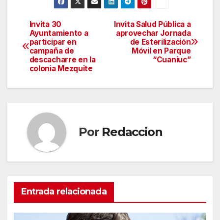
Invita 30
Invita Salud Pública a
Navegación
Ayuntamiento a
aprovechar Jornada
participar en
de Esterilización
de
campaña de
Móvil en Parque
descacharre en la
“Cuaniuc”
entradas
colonia Mezquite
Por
Redaccion
Entrada relacionada