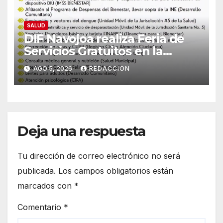
SALUD
DIF Navojoa realiza Feria de
Servicios Gratuitos en la
colonia Ampliación Beltrones:
AGO 5, 2026
REDACCION
Conoce el horario y atención
médica
Deja una respuesta
Tu dirección de correo electrónico no será
publicada.
Los campos obligatorios están
marcados con
*
Comentario
*