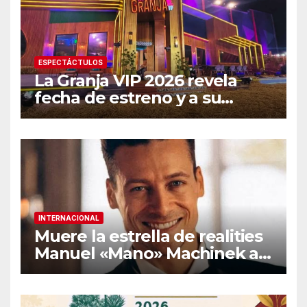
ESPECTÁCTULOS
La Granja VIP 2026 revela
fecha de estreno y a su
primer famoso confirmado
INTERNACIONAL
Muere la estrella de realities
Manuel «Mano» Machinek a
los 37 años