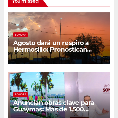
You missed
SONORA
Agosto dará un respiro a
Hermosillo: Pronostican
semana lluviosa y
temperaturas de hasta 34°C
SONORA
Anuncian obras clave para
Guaymas: Más de 1,500
viviendas, modernización del