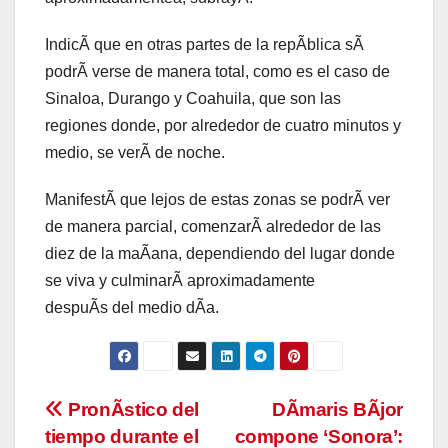
IndicÃ que en otras partes de la repÃblica sÃ
podrÃ verse de manera total, como es el caso de
Sinaloa, Durango y Coahuila, que son las
regiones donde, por alrededor de cuatro minutos y
medio, se verÃ de noche.
ManifestÃ que lejos de estas zonas se podrÃ ver
de manera parcial, comenzarÃ alrededor de las
diez de la maÃana, dependiendo del lugar donde
se viva y culminarÃ aproximadamente
despuÃs del medio dÃa.
Navegación
PronÃstico del
DÃmaris BÃjor
tiempo durante el
compone ‘Sonora’: