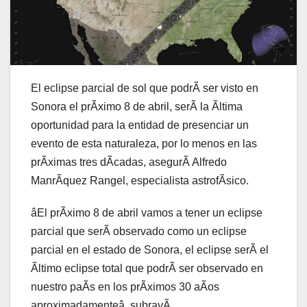
El eclipse parcial de sol que podrÃ ser visto en
Sonora el prÃximo 8 de abril, serÃ la Ãltima
oportunidad para la entidad de presenciar un
evento de esta naturaleza, por lo menos en las
prÃximas tres dÃcadas, asegurÃ Alfredo
ManrÃquez Rangel, especialista astrofÃsico.
âEl prÃximo 8 de abril vamos a tener un eclipse
parcial que serÃ observado como un eclipse
parcial en el estado de Sonora, el eclipse serÃ el
Ãltimo eclipse total que podrÃ ser observado en
nuestro paÃs en los prÃximos 30 aÃos
aproximadamenteâ, subrayÃ.