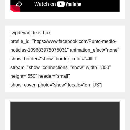
[wpdevart_like_box
profile_id="https://www.facebook.com/Punto-medio-
noticias-109683975075031" animation_efect="none"
show_border="show" border_color="#ffffff"
stream="show" connections="show" width="300"
height="550" header="small"
show_cover_photo="show" locale="en_US"]