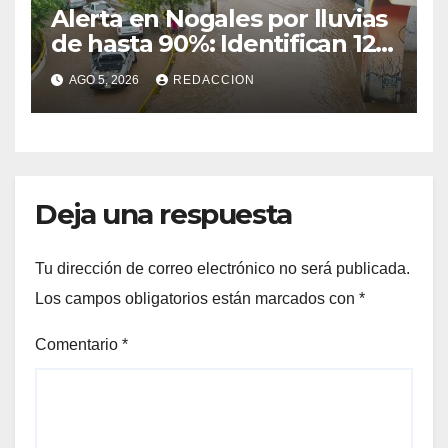
Alerta en Nogales por lluvias
de hasta 90%: Identifican 12
vialidades con alto riesgo de
AGO 5, 2026
REDACCION
arroyos e inundaciones
Deja una respuesta
Tu dirección de correo electrónico no será publicada.
Los campos obligatorios están marcados con
*
Comentario
*