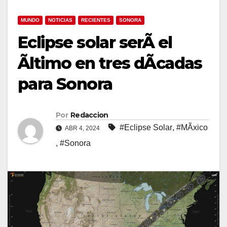
MUNDO
NOTICIAS
RECIENTES
SONORA
Eclipse solar serÃ el
Ãltimo en tres dÃcadas
para Sonora
Por
Redaccion
#Eclipse Solar
,
#MÃxico
ABR 4, 2024
,
#Sonora