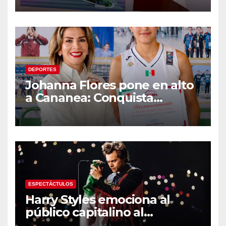
malecón y nuevo hospital del
IMSS
DEPORTES
Johanna Flores pone en alto
a Cananea: Conquista
medalla de plata con la
Selección Mexicana Sub-20
en los Juegos
Centroamericanos
ESPECTÁCTULOS
Harry Styles emociona al
público capitalino al
interpretar “Cielito Lindo” en