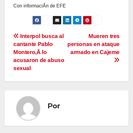
Con informaciÃn de EFE
Navegación
Interpol busca al
Mueren tres
cantante Pablo
personas en ataque
de
Montero,Â lo
armado en Cajeme
entradas
acusaron de abuso
sexual
Por