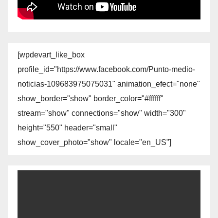
[wpdevart_like_box
profile_id="https://www.facebook.com/Punto-medio-
noticias-109683975075031" animation_efect="none"
show_border="show" border_color="#ffffff"
stream="show" connections="show" width="300"
height="550" header="small"
show_cover_photo="show" locale="en_US"]