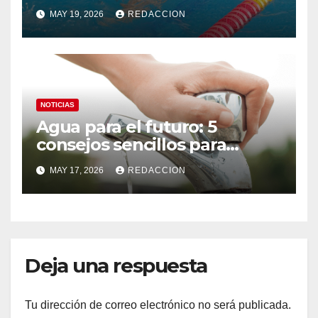
natación en la Alberca
MAY 19, 2026
REDACCION
Municipal
NOTICIAS
Agua para el futuro: 5
consejos sencillos para
ahorrar agua en el hogar
MAY 17, 2026
REDACCION
Deja una respuesta
Tu dirección de correo electrónico no será publicada.