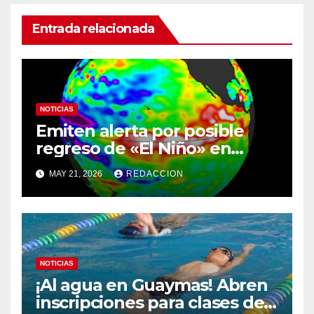
Entrada relacionada
NOTICIAS
Emiten alerta por posible
regreso de «El Niño» en
verano; descartan confirmar
MAY 21, 2026
REDACCION
un fenómeno extremo
NOTICIAS
¡Al agua en Guaymas! Abren
inscripciones para clases de