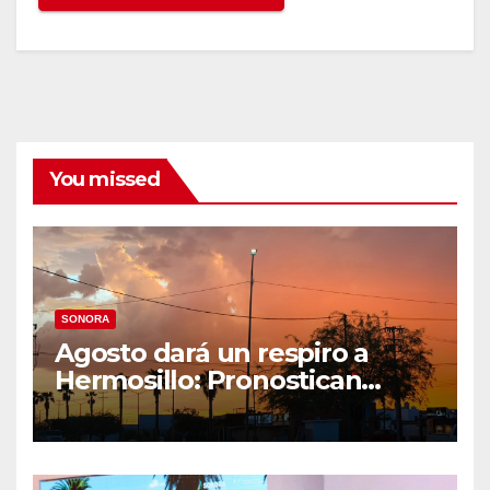
You missed
SONORA
Agosto dará un respiro a
Hermosillo: Pronostican
semana lluviosa y
temperaturas de hasta 34°C