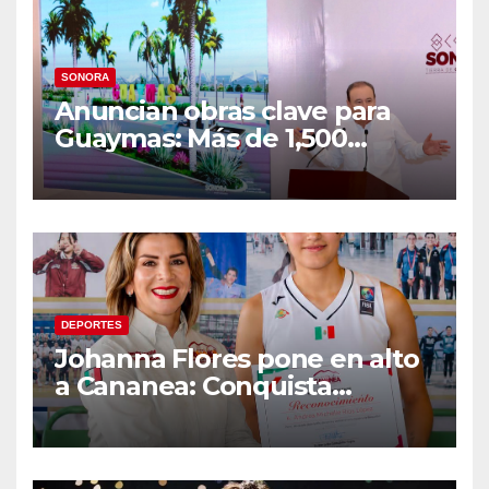
SONORA
Anuncian obras clave para
Guaymas: Más de 1,500
viviendas, modernización del
malecón y nuevo hospital del
IMSS
DEPORTES
Johanna Flores pone en alto
a Cananea: Conquista
medalla de plata con la
Selección Mexicana Sub-20
en los Juegos