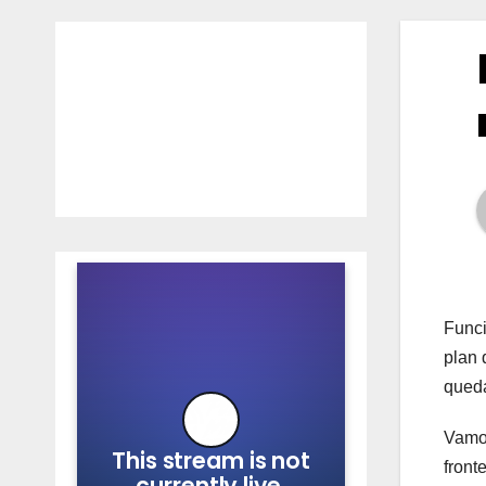
Funci
plan 
queda
Vamos
front