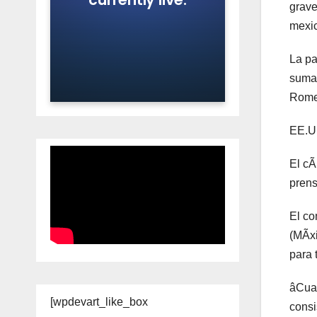
grave
mexi
La pa
sumar
Rome
EE.UU
El cÃ
prens
El co
(MÃxi
para 
âCuan
[wpdevart_like_box
consi