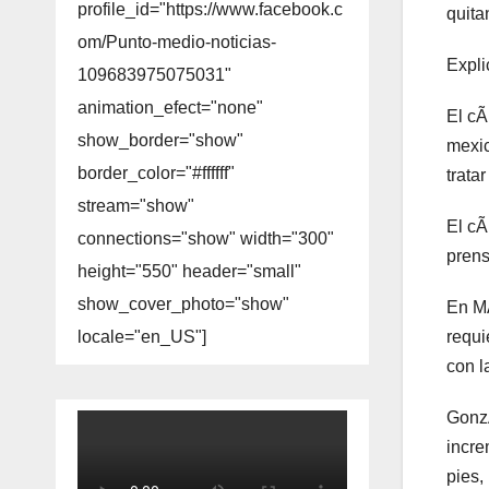
profile_id="https://www.facebook.c
quita
om/Punto-medio-noticias-
Expli
109683975075031"
animation_efect="none"
El cÃ
show_border="show"
mexic
border_color="#ffffff"
trata
stream="show"
El cÃ
connections="show" width="300"
prens
height="550" header="small"
show_cover_photo="show"
En MÃ
requi
locale="en_US"]
con l
GonzÃ
incre
pies,