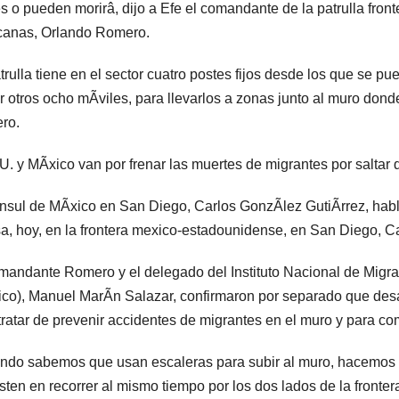
s o pueden morirâ, dijo a Efe el comandante de la patrulla fro
canas, Orlando Romero.
trulla tiene en el sector cuatro postes fijos desde los que se pu
 otros ocho mÃviles, para llevarlos a zonas junto al muro donde
ro.
. y MÃxico van por frenar las muertes de migrantes por saltar 
nsul de MÃxico en San Diego, Carlos GonzÃlez GutiÃrrez, habl
a, hoy, en la frontera mexico-estadounidense, en San Diego, 
mandante Romero y el delegado del Instituto Nacional de Migrac
co), Manuel MarÃn Salazar, confirmaron por separado que desarr
tratar de prevenir accidentes de migrantes en el muro y para co
do sabemos que usan escaleras para subir al muro, hacemos 
sten en recorrer al mismo tiempo por los dos lados de la fronter