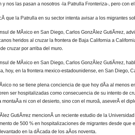
n y nos las pasan a nosotros -la Patrulla Fronteriza-, pero con 
cÃ que la Patrulla en su sector intenta avisar a los migrantes sob
nsul de MÃxico en San Diego, Carlos GonzÃlez GutiÃrrez, advi
anos heridos al cruzar la frontera de Baja California a Califor
r de cruzar por arriba del muro.
nsul de MÃxico en San Diego, Carlos GonzÃlez GutiÃrrez, habl
a, hoy, en la frontera mexico-estadounidense, en San Diego, 
xico no se tiene plena conciencia de que hoy dÃa al menos en
eren ser hospitalizadas como consecuencia de su intento de cru
a montaÃa ni con el desierto, sino con el muroâ, aseverÃ el dip
lez GutiÃrrez mencionÃ un reciente estudio de la Universidad 
mento de 500 % en hospitalizaciones de migrantes desde que el 
 levantado en la dÃcada de los aÃos noventa.