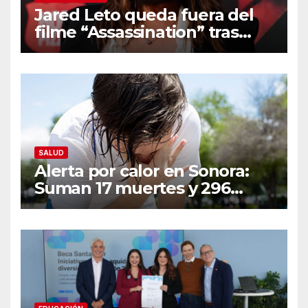
Jared Leto queda fuera del
filme “Assassination” tras
resurgir denuncias de
conducta sexual inapropiada
SALUD
Alerta por calor en Sonora:
Suman 17 muertes y 296
casos; estas son las
recomendaciones clave y
señales de alarma