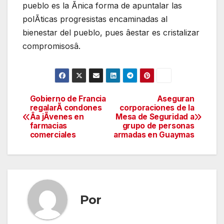
pueblo es la Ãnica forma de apuntalar las
polÃticas progresistas encaminadas al
bienestar del pueblo, pues âestar es cristalizar
compromisosâ.
Gobierno de Francia
Aseguran
Navegación
regalarÃ condones
corporaciones de la
Âa jÃvenes en
Mesa de Seguridad a
de
farmacias
grupo de personas
comerciales
armadas en Guaymas
entradas
Por