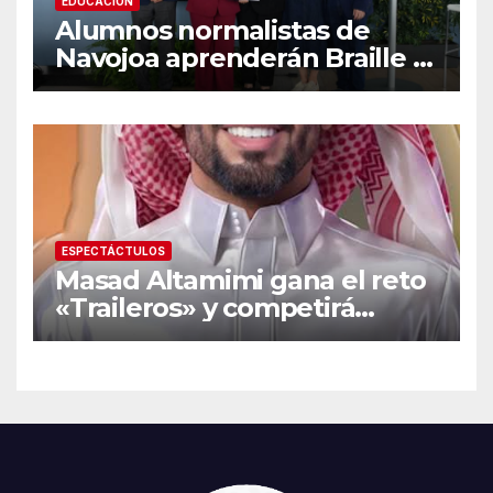
EDUCACIÓN
Alumnos normalistas de
Navojoa aprenderán Braille y
Lengua de Señas tras ganar
beca nacional Santander
ESPECTÁCTULOS
Masad Altamimi gana el reto
«Traileros» y competirá
contra Moisés Peñaloza por
el robo de la salvación en La
Casa de los Famosos