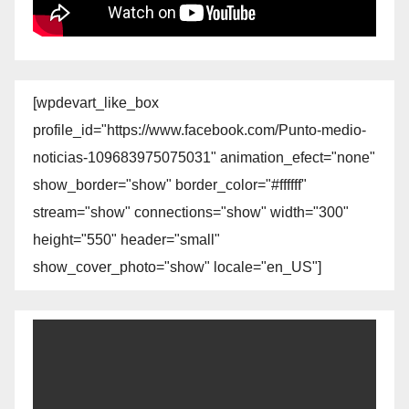
[wpdevart_like_box
profile_id="https://www.facebook.com/Punto-medio-
noticias-109683975075031" animation_efect="none"
show_border="show" border_color="#ffffff"
stream="show" connections="show" width="300"
height="550" header="small"
show_cover_photo="show" locale="en_US"]