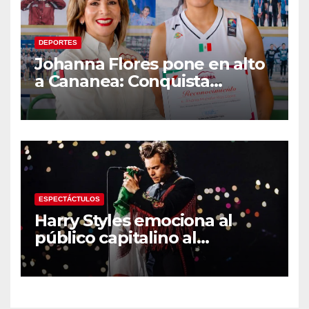
DEPORTES
Johanna Flores pone en alto
a Cananea: Conquista
medalla de plata con la
Selección Mexicana Sub-20
en los Juegos
Centroamericanos
ESPECTÁCTULOS
Harry Styles emociona al
público capitalino al
interpretar “Cielito Lindo” en
su tercer concierto en la
CDMX