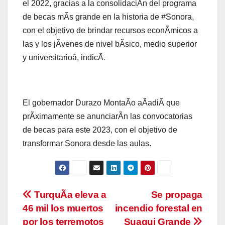
el 2022, gracias a la consolidaciÃn del programa
de becas mÃs grande en la historia de #Sonora,
con el objetivo de brindar recursos econÃmicos a
las y los jÃvenes de nivel bÃsico, medio superior
y universitarioâ, indicÃ.
El gobernador Durazo MontaÃo aÃadiÃ que
prÃximamente se anunciarÃn las convocatorias
de becas para este 2023, con el objetivo de
transformar Sonora desde las aulas.
Navegación
TurquÃa eleva a
Se propaga
46 mil los muertos
incendio forestal en
de
por los terremotos
Suaqui Grande