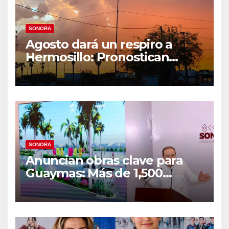
SONORA
Agosto dará un respiro a
Hermosillo: Pronostican
semana lluviosa y
temperaturas de hasta 34°C
SONORA
Anuncian obras clave para
Guaymas: Más de 1,500
viviendas, modernización del
malecón y nuevo hospital del
IMSS