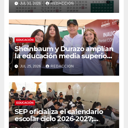
agosto; contempla 185 días
JUL 31, 2026
REDACCION
de clases
EDUCACIÓN
Sheinbaum y Durazo amplían
la educación media superior
en Sonora con más
JUL 25, 2026
REDACCION
bachilleratos
EDUCACIÓN
SEP oficializa el calendario
escolar ciclo 2026-2027;
clases presenciales