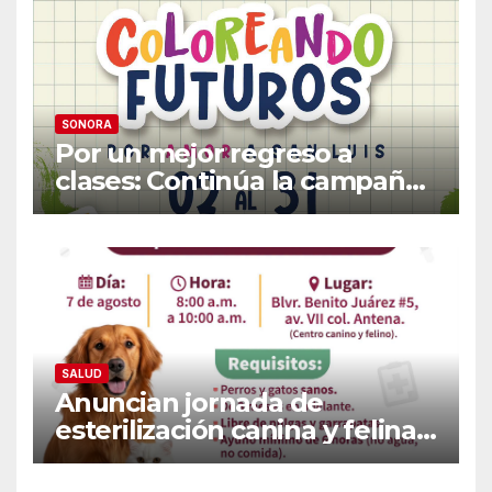
SONORA
Por un mejor regreso a
clases: Continúa la campaña
de recolección de útiles
«Coloreando Futuros»
SALUD
Anuncian jornada de
esterilización canina y felina
en Guaymas este 7 de
agosto: Conoce los requisitos