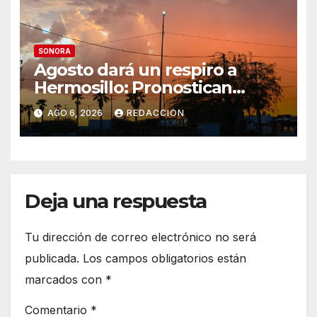
SONORA
Agosto dará un respiro a
Hermosillo: Pronostican
semana lluviosa y
AGO 6, 2026
REDACCION
temperaturas de hasta 34°C
Deja una respuesta
Tu dirección de correo electrónico no será
publicada.
Los campos obligatorios están
marcados con
*
Comentario
*