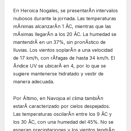
En Heroica Nogales, se presentarÃn intervalos
nubosos durante la jornada. Las temperaturas
mÃnimas alcanzarÃn 1 ÂC, mientras que las
mÃximas llegarÃn a los 20 ÂC. La humedad se
mantendrÃ en un 37%, sin pronÃstico de
lluvias. Los vientos soplarÃn a una velocidad
de 17 km/h, con rÃfagas de hasta 34 km/h. El
Ãndice UV se ubicarÃ en 4, por lo que se
sugiere mantenerse hidratado y vestir de
manera adecuada.
Por Ãltimo, en Navojoa el clima tambiÃn
estarÃ caracterizado por cielos despejados.
Las temperaturas oscilarÃn entre los 9 ÂC y
los 30 ÂC, con una humedad del 45%. No se
esperan precipitaciones y los vientos tendrÃn