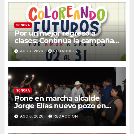
SONORA
Por un mejor regreso a
clases: Continúa la campaña
de recolección de útiles
AGO 7, 2026
REDACCION
«Coloreando Futuros»
SONORA
Pone en marcha alcalde
Jorge Elías nuevo pozo en
Tierra Blanca, Tesia:
AGO 6, 2026
REDACCION
Suministrará 20 litros por
segundo de agua potable