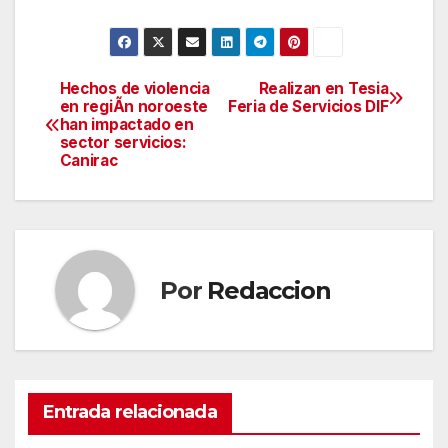
Hechos de violencia
Realizan en Tesia
Navegación
en regiÃn noroeste
Feria de Servicios DIF
han impactado en
de
sector servicios:
Canirac
entradas
Por
Redaccion
Entrada relacionada