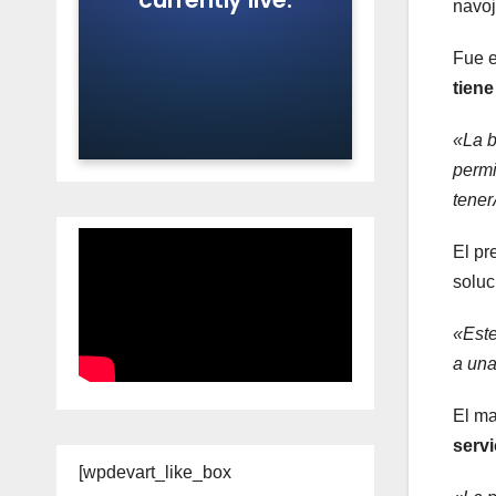
navo
Fue e
tiene
«La b
permi
tener
El pr
soluc
«Este
a una
El ma
servi
[wpdevart_like_box