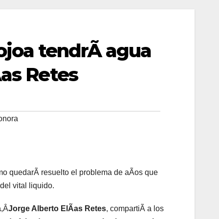
joa tendrÃ agua
Ãas Retes
onora
mo quedarÃ resuelto el problema de aÃos que
el vital liquido.
a
,Â
Jorge Alberto ElÃas Retes
, compartiÃ a los