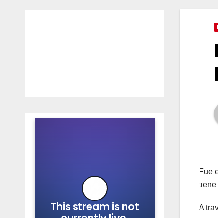
Fue e
tiene
A tra