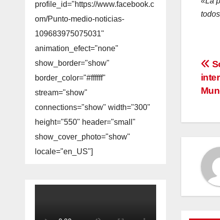
«La p
profile_id="https://www.facebook.c
todos
om/Punto-medio-noticias-
109683975075031"
animation_efect="none"
Na
So
show_border="show"
inte
border_color="#ffffff"
de
Mund
stream="show"
en
connections="show" width="300"
height="550" header="small"
show_cover_photo="show"
locale="en_US"]