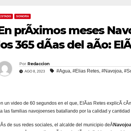
ESTADO
SONORA
En prÃximos meses Navo
los 365 dÃas del aÃo: El
Por
Redaccion
#Agua
,
#Elias Retes
,
#Navojoa
,
#S
AGO 8, 2023
n un video de 60 segundos en el que, ElÃas Retes explicÃ cÃ
 a las familias navojoenses batallando por la calidad y cantidad d
vÃs de sus redes sociales, el alcalde del municipio deÂ
Navojo