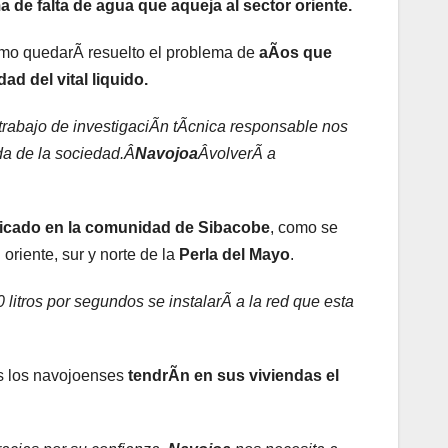
a de falta de agua que aqueja al sector oriente.
mo quedarÃ resuelto el problema de
aÃos que
ad del vital liquido.
 trabajo de investigaciÃn tÃcnica responsable nos
da de la sociedad.Â
Navojoa
ÂvolverÃ a
bicado en la comunidad de Sibacobe
, como se
 oriente, sur y norte de la
Perla del Mayo
.
litros por segundos se instalarÃ a la red que esta
es los navojoenses
tendrÃn en sus viviendas el