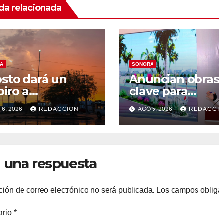
da relacionada
A
SONORA
sto dará un
Anuncian obras
piro a
clave para
mosillo:
Guaymas: Más 
6, 2026
REDACCION
AGO 5, 2026
REDACC
nostican
1,500 viviendas,
ana lluviosa y
modernización 
peraturas de
malecón y nue
ta 34°C
hospital del IM
 una respuesta
ción de correo electrónico no será publicada.
Los campos oblig
ario
*