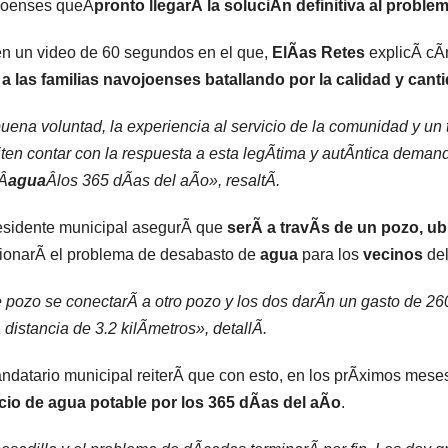
joenses queÂ
pronto llegarÃ la soluciÃn definitiva al problem
n un video de 60 segundos en el que,
ElÃas Retes
explicÃ cÃ
 a las familias navojoenses batallando por la calidad y cantid
uena voluntad, la experiencia al servicio de la comunidad y un
ten contar con la respuesta a esta legÃtima y autÃntica deman
Â
agua
Âlos 365 dÃas del aÃo», resaltÃ.
esidente municipal asegurÃ que
serÃ a travÃs de un pozo, u
ionarÃ el problema de desabasto de
agua
para los
vecinos
del
 pozo se conectarÃ a otro pozo y los dos darÃn un gasto de 260 
 distancia de 3.2 kilÃmetros», detallÃ.
ndatario municipal reiterÃ que con esto, en los prÃximos mes
cio de agua potable por los 365 dÃas del aÃo
.