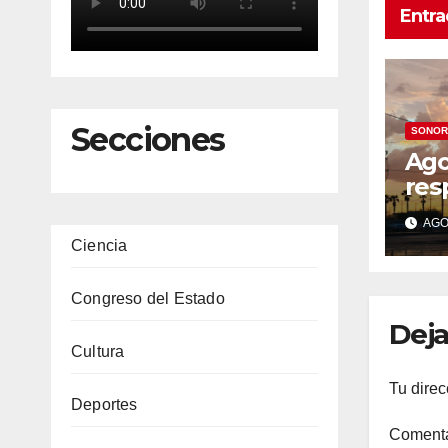
Entra
Secciones
SONOR
Ago
res
Her
AGO 
Pro
Ciencia
sem
tem
Congreso del Estado
has
Deja
Cultura
Tu direc
Deportes
Coment