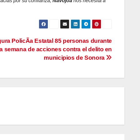
racias por su confianza,
Navojoa
nos necesita a
ura PolicÃa Estatal 85 personas durante
a semana de acciones contra el delito en
municipios de Sonora