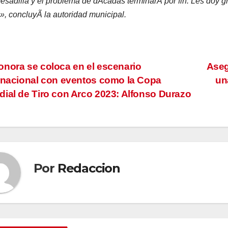
esadilla y el problema de dÃcadas terminarÃ por fin. Les doy g
», concluyÃ la autoridad municipal.
vegación
nora se coloca en el escenario
Aseg
rnacional con eventos como la Copa
un
ial de Tiro con Arco 2023: Alfonso Durazo
tradas
Por
Redaccion