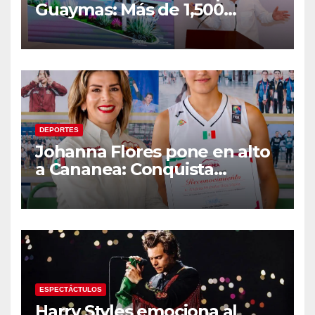
Guaymas: Más de 1,500
viviendas, modernización del
malecón y nuevo hospital del
IMSS
DEPORTES
Johanna Flores pone en alto
a Cananea: Conquista
medalla de plata con la
Selección Mexicana Sub-20
en los Juegos
Centroamericanos
ESPECTÁCTULOS
Harry Styles emociona al