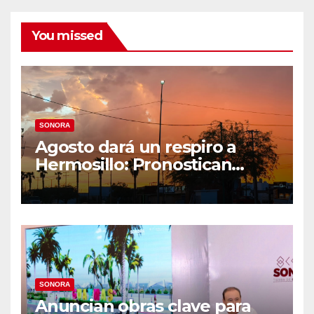
You missed
SONORA
Agosto dará un respiro a
Hermosillo: Pronostican
semana lluviosa y
temperaturas de hasta 34°C
SONORA
Anuncian obras clave para