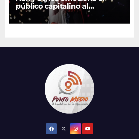
público capitalino al
interpretar “Cielito Lindo” en
su tercer concierto en la
CDMX